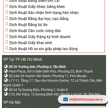
Dịch thuật Bảng điểm ĐH, CĐ
Dịch thuật Giấy Khen, bằng khen
Dịch thuật Xác nhận tình trạng hôn nhân
Dịch thuật Bằng đại học, cao đẳng
Dịch thuật Bằng lái Xe
Dịch thuật Căn cước công dân
Dịch thuật Giấy Đăng ký kinh doanh
Dịch thuật Giấy khai sinh
Dịch thuật Hồ sơ xin giấy phép lao động
VP Tại TP. Hồ Chí Minh
Số 29 Trường Sơn, Phường 4, Tân Bình
Pearl Plaza, 561A Điện Biên Phủ, Phường 25, Bình Thạnh
Số 244/29 Huỳnh Văn Bánh, Phường 11, Phú Nhuận
L17-11, Tầng 17, Tòa nhà Vincom Center, 72 Lê Thánh Tôn, Bến
Nghé, Quận 1
Số 44 Tạ Quang Bửu, Phường 1, Quận 8
C10, Rio Vista, 72 Dương Đình Hội, Phước Long B, TP. Thủ Đức
info@dichthuatsaigon.com.vn
VP Hà Nội