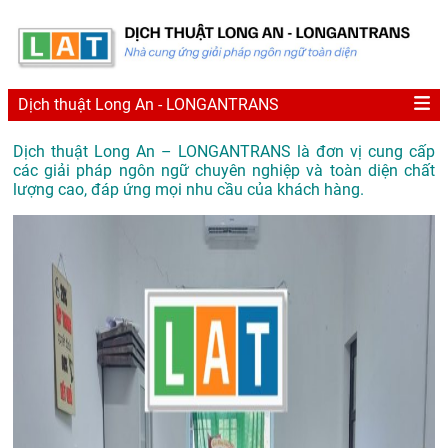
Dịch thuật Long An - LONGANTRANS
Dịch thuật Long An – LONGANTRANS là đơn vị cung cấp
các giải pháp ngôn ngữ chuyên nghiệp và toàn diện chất
lượng cao, đáp ứng mọi nhu cầu của khách hàng.