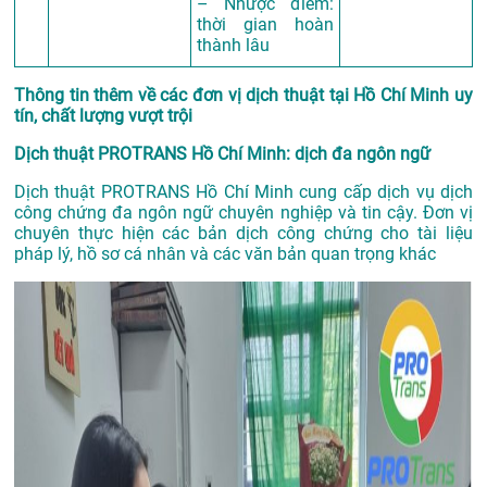
– Nhược điểm:
thời gian hoàn
thành lâu
Thông tin thêm về các đơn vị dịch thuật tại Hồ Chí Minh uy
tín, chất lượng vượt trội
Dịch thuật PROTRANS Hồ Chí Minh: dịch đa ngôn ngữ
Dịch thuật PROTRANS Hồ Chí Minh cung cấp dịch vụ dịch
công chứng đa ngôn ngữ chuyên nghiệp và tin cậy. Đơn vị
chuyên thực hiện các bản dịch công chứng cho tài liệu
pháp lý, hồ sơ cá nhân và các văn bản quan trọng khác