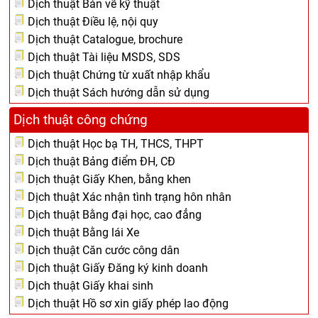
Dịch thuật Bản vẽ kỹ thuật
Dịch thuật Điều lệ, nội quy
Dịch thuật Catalogue, brochure
Dịch thuật Tài liệu MSDS, SDS
Dịch thuật Chứng từ xuất nhập khẩu
Dịch thuật Sách hướng dẫn sử dụng
Dịch thuật công chứng
Dịch thuật Học bạ TH, THCS, THPT
Dịch thuật Bảng điểm ĐH, CĐ
Dịch thuật Giấy Khen, bằng khen
Dịch thuật Xác nhận tình trạng hôn nhân
Dịch thuật Bằng đại học, cao đẳng
Dịch thuật Bằng lái Xe
Dịch thuật Căn cước công dân
Dịch thuật Giấy Đăng ký kinh doanh
Dịch thuật Giấy khai sinh
Dịch thuật Hồ sơ xin giấy phép lao động