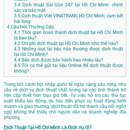
3.4
Dịch thuật Sài Gòn 247 tại Hồ Chí Minh: chính
xác và bảo mật
3.5
Dịch thuật Việt VINATRANS Hồ Chí Minh: cam kết
hài lòng
4
Câu Hỏi Thường Gặp
4.1
Thời gian hoàn thành dịch thuật tại Hồ Chí Minh
là bao lâu?
4.2
Chi phí dịch thuật tại Hồ Chí Minh như thế nào?
4.3
Những loại tài liệu nào thường được dịch thuật
tại Hồ Chí Minh?
4.4
Bản dịch được bảo hành bao nhiêu lâu?
4.5
Tôi có thể gửi tài liệu Online để dịch thuật được
không?
Trong bối cảnh hội nhập quốc tế ngày càng sâu rộng, nhu
cầu về dịch vụ dịch thuật chất lượng tại các tỉnh thành trở
nên cấp thiết hơn bao giờ hết. Từ việc hỗ trợ các thủ tục
xuất khẩu lao động, du học đến phục vụ hoạt động kinh
doanh và giao thương, dịch thuật đã trở thành cầu nối ngôn
ngữ không thể thiếu cho người dân và doanh nghiệp địa
phương.
Dịch Thuật Tại Hồ Chí Minh Là Dịch Vụ Gì?