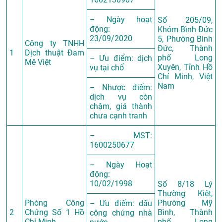
– Ngày hoạt
Số 205/09,
động:
Khóm Bình Đức
23/09/2020
5, Phường Bình
Công ty TNHH
Đức, Thành
1
Dịch thuật Đam
phố Long
– Ưu điểm: dịch
Mê Việt
Xuyên, Tỉnh Hồ
vụ tại chổ
Chí Minh, Việt
Nam
– Nhược điểm:
dịch vụ còn
chậm, giá thành
chưa cạnh tranh
– MST:
1600250677
– Ngày Hoạt
động:
10/02/1998
Số 8/18 Lý
Thường Kiệt,
Phòng Công
Phường Mỹ
– Ưu điểm: dấu
2
Chứng Số 1 Hồ
Bình, Thành
công chứng nhà
Chí Minh
phố Long