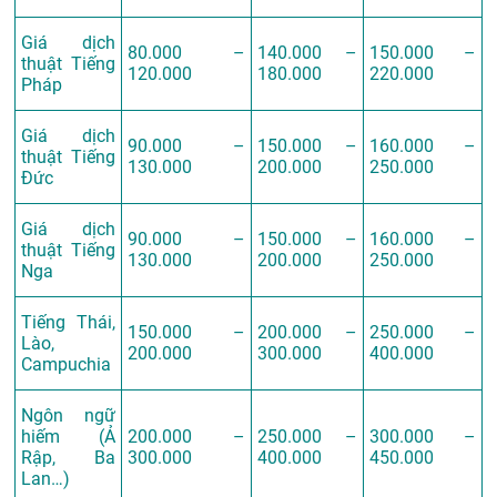
Giá dịch
80.000 –
140.000 –
150.000 –
thuật Tiếng
120.000
180.000
220.000
Pháp
Giá dịch
90.000 –
150.000 –
160.000 –
thuật Tiếng
130.000
200.000
250.000
Đức
Giá dịch
90.000 –
150.000 –
160.000 –
thuật Tiếng
130.000
200.000
250.000
Nga
Tiếng Thái,
150.000 –
200.000 –
250.000 –
Lào,
200.000
300.000
400.000
Campuchia
Ngôn ngữ
hiếm (Ả
200.000 –
250.000 –
300.000 –
Rập, Ba
300.000
400.000
450.000
Lan…)