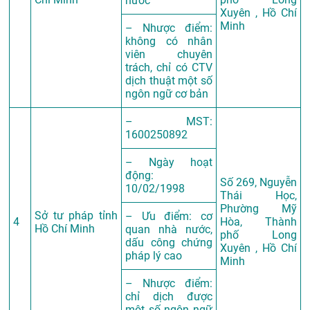
nước
Xuyên , Hồ Chí
Minh
– Nhược điểm:
không có nhân
viên chuyên
trách, chỉ có CTV
dịch thuật một số
ngôn ngữ cơ bản
– MST:
1600250892
– Ngày hoạt
động:
Số 269, Nguyễn
10/02/1998
Thái Học,
Phường Mỹ
Sở tư pháp tỉnh
– Ưu điểm: cơ
4
Hòa, Thành
Hồ Chí Minh
quan nhà nước,
phố Long
dấu công chứng
Xuyên , Hồ Chí
pháp lý cao
Minh
– Nhược điểm:
chỉ dịch được
một số ngôn ngữ