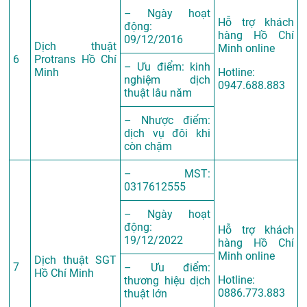
– Ngày hoạt
Hỗ trợ khách
động:
hàng Hồ Chí
09/12/2016
Dịch thuật
Minh online
6
Protrans Hồ Chí
– Ưu điểm: kinh
Minh
Hotline:
nghiệm dịch
0947.688.883
thuật lâu năm
– Nhược điểm:
dịch vụ đôi khi
còn chậm
– MST:
0317612555
– Ngày hoạt
động:
Hỗ trợ khách
19/12/2022
hàng Hồ Chí
Minh online
Dịch thuật SGT
7
– Ưu điểm:
Hồ Chí Minh
Hotline:
thương hiệu dịch
0886.773.883
thuật lớn