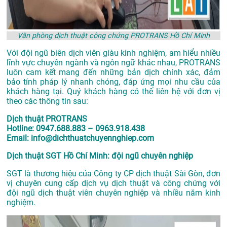
Văn phòng dịch thuật công chứng PROTRANS Hồ Chí Minh
Với đội ngũ biên dịch viên giàu kinh nghiệm, am hiểu nhiều
lĩnh vực chuyên ngành và ngôn ngữ khác nhau, PROTRANS
luôn cam kết mang đến những bản dịch chính xác, đảm
bảo tính pháp lý nhanh chóng, đáp ứng mọi nhu cầu của
khách hàng tại. Quý khách hàng có thể liên hệ với đơn vị
theo các thông tin sau:
Dịch thuật PROTRANS
Hotline: 0947.688.883 – 0963.918.438
Email: info@dichthuatchuyennghiep.com
Dịch thuật SGT Hồ Chí Minh: đội ngũ chuyên nghiệp
SGT là thương hiệu của Công ty CP dịch thuật Sài Gòn, đơn
vị chuyên cung cấp dịch vụ dịch thuật và công chứng với
đội ngũ dịch thuật viên chuyên nghiệp và nhiều năm kinh
nghiệm.