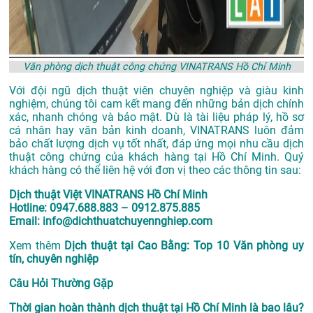
Văn phòng dịch thuật công chứng VINATRANS Hồ Chí Minh
Với đội ngũ dịch thuật viên chuyên nghiệp và giàu kinh
nghiệm, chúng tôi cam kết mang đến những bản dịch chính
xác, nhanh chóng và bảo mật. Dù là tài liệu pháp lý, hồ sơ
cá nhân hay văn bản kinh doanh, VINATRANS luôn đảm
bảo chất lượng dịch vụ tốt nhất, đáp ứng mọi nhu cầu dịch
thuật công chứng của khách hàng tại Hồ Chí Minh. Quý
khách hàng có thể liên hệ với đơn vị theo các thông tin sau:
Dịch thuật Việt VINATRANS Hồ Chí Minh
Hotline: 0947.688.883 – 0912.875.885
Email: info@dichthuatchuyennghiep.com
Xem thêm
Dịch thuật tại Cao Bằng: Top 10 Văn phòng uy
tín, chuyên nghiệp
Câu Hỏi Thường Gặp
Thời gian hoàn thành dịch thuật tại Hồ Chí Minh là bao lâu?