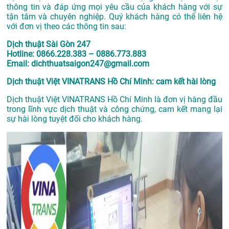
thông tin và đáp ứng mọi yêu cầu của khách hàng với sự
tận tâm và chuyên nghiệp. Quý khách hàng có thể liên hệ
với đơn vị theo các thông tin sau:
Dịch thuật Sài Gòn 247
Hotline: 0866.228.383 – 0886.773.883
Email: dichthuatsaigon247@gmail.com
Dịch thuật Việt VINATRANS Hồ Chí Minh: cam kết hài lòng
Dịch thuật Việt VINATRANS Hồ Chí Minh là đơn vị hàng đầu
trong lĩnh vực dịch thuật và công chứng, cam kết mang lại
sự hài lòng tuyệt đối cho khách hàng.