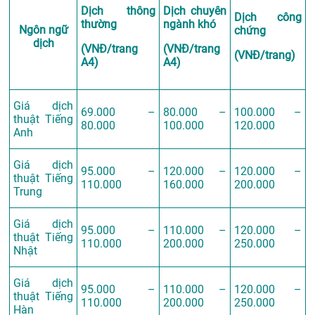
Dịch thông
Dịch chuyên
Dịch công
thường
ngành khó
Ngôn ngữ
chứng
dịch
(VNĐ/trang
(VNĐ/trang
(VNĐ/trang)
A4)
A4)
Giá dịch
69.000 –
80.000 –
100.000 –
thuật Tiếng
80.000
100.000
120.000
Anh
Giá dịch
95.000 –
120.000 –
120.000 –
thuật Tiếng
110.000
160.000
200.000
Trung
Giá dịch
95.000 –
110.000 –
120.000 –
thuật Tiếng
110.000
200.000
250.000
Nhật
Giá dịch
95.000 –
110.000 –
120.000 –
thuật Tiếng
110.000
200.000
250.000
Hàn