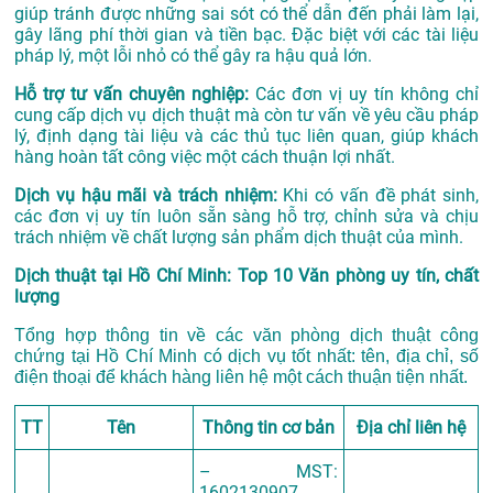
giúp tránh được những sai sót có thể dẫn đến phải làm lại,
gây lãng phí thời gian và tiền bạc. Đặc biệt với các tài liệu
pháp lý, một lỗi nhỏ có thể gây ra hậu quả lớn.
Hỗ trợ tư vấn chuyên nghiệp:
Các đơn vị uy tín không chỉ
cung cấp dịch vụ dịch thuật mà còn tư vấn về yêu cầu pháp
lý, định dạng tài liệu và các thủ tục liên quan, giúp khách
hàng hoàn tất công việc một cách thuận lợi nhất.
Dịch vụ hậu mãi và trách nhiệm:
Khi có vấn đề phát sinh,
các đơn vị uy tín luôn sẵn sàng hỗ trợ, chỉnh sửa và chịu
trách nhiệm về chất lượng sản phẩm dịch thuật của mình.
Dịch thuật tại Hồ Chí Minh: Top 10 Văn phòng uy tín, chất
lượng
Tổng hợp thông tin về các văn phòng dịch thuật công
chứng tại Hồ Chí Minh có dịch vụ tốt nhất: tên, địa chỉ, số
điện thoại để khách hàng liên hệ một cách thuận tiện nhất.
TT
Tên
Thông tin cơ bản
Địa chỉ liên hệ
– MST:
1602130907