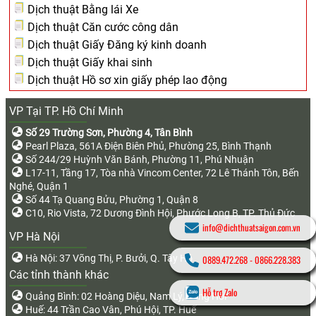
Dịch thuật Bằng lái Xe
Dịch thuật Căn cước công dân
Dịch thuật Giấy Đăng ký kinh doanh
Dịch thuật Giấy khai sinh
Dịch thuật Hồ sơ xin giấy phép lao động
VP Tại TP. Hồ Chí Minh
Số 29 Trường Sơn, Phường 4, Tân Bình
Pearl Plaza, 561A Điện Biên Phủ, Phường 25, Bình Thạnh
Số 244/29 Huỳnh Văn Bánh, Phường 11, Phú Nhuận
L17-11, Tầng 17, Tòa nhà Vincom Center, 72 Lê Thánh Tôn, Bến
Nghé, Quận 1
Số 44 Tạ Quang Bửu, Phường 1, Quận 8
C10, Rio Vista, 72 Dương Đình Hội, Phước Long B, TP. Thủ Đức
info@dichthuatsaigon.com.vn
VP Hà Nội
Hà Nội: 37 Võng Thị, P. Bưởi, Q. Tây Hồ
0889.472.268
-
0866.228.383
Các tỉnh thành khác
Hỗ trợ Zalo
Quảng Bình: 02 Hoàng Diệu, Nam Lý, Đồng Hới
Huế: 44 Trần Cao Vân, Phú Hội, TP. Huế