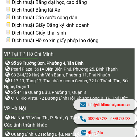
Dịch thuật Bằng đại học, cao đẳng
Dịch thuật Bằng lái Xe
Dịch thuật Căn cước công dân
Dịch thuật Giấy Đăng ký kinh doanh
Dịch thuật Giấy khai sinh
Dịch thuật Hồ sơ xin giấy phép lao động
VP Tại TP. Hồ Chí Minh
Số 29 Trường Sơn, Phường 4, Tân Bình
Pearl Plaza, 561A Điện Biên Phủ, Phường 25, Bình Thạnh
Số 244/29 Huỳnh Văn Bánh, Phường 11, Phú Nhuận
L17-11, Tầng 17, Tòa nhà Vincom Center, 72 Lê Thánh Tôn, Bến
Nghé, Quận 1
Số 44 Tạ Quang Bửu, Phường 1, Quận 8
C10, Rio Vista, 72 Dương Đình Hội, Phước Long B, TP. Thủ Đức
info@dichthuatsaigon.com.vn
VP Hà Nội
Hà Nội: 37 Võng Thị, P. Bưởi, Q. Tây Hồ
0889.472.268
-
0866.228.383
Các tỉnh thành khác
Hỗ trợ Zalo
Quảng Bình: 02 Hoàng Diệu, Nam Lý, Đồng Hới