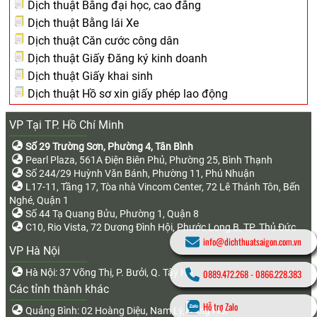
Dịch thuật Bằng đại học, cao đẳng
Dịch thuật Bằng lái Xe
Dịch thuật Căn cước công dân
Dịch thuật Giấy Đăng ký kinh doanh
Dịch thuật Giấy khai sinh
Dịch thuật Hồ sơ xin giấy phép lao động
VP Tại TP. Hồ Chí Minh
Số 29 Trường Sơn, Phường 4, Tân Bình
Pearl Plaza, 561A Điện Biên Phủ, Phường 25, Bình Thạnh
Số 244/29 Huỳnh Văn Bánh, Phường 11, Phú Nhuận
L17-11, Tầng 17, Tòa nhà Vincom Center, 72 Lê Thánh Tôn, Bến
Nghé, Quận 1
Số 44 Tạ Quang Bửu, Phường 1, Quận 8
C10, Rio Vista, 72 Dương Đình Hội, Phước Long B, TP. Thủ Đức
info@dichthuatsaigon.com.vn
VP Hà Nội
Hà Nội: 37 Võng Thị, P. Bưởi, Q. Tây Hồ
0889.472.268
-
0866.228.383
Các tỉnh thành khác
Hỗ trợ Zalo
Quảng Bình: 02 Hoàng Diệu, Nam Lý, Đồng Hới