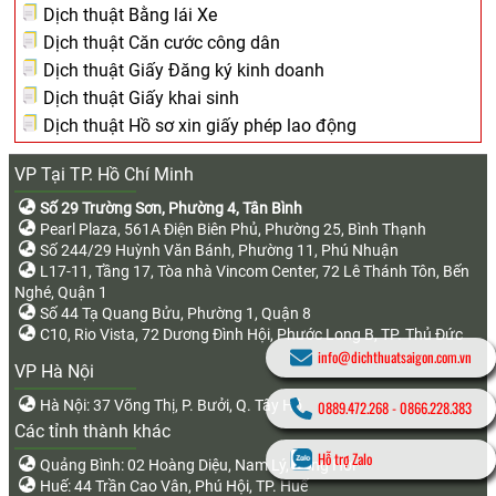
Dịch thuật Bằng lái Xe
Dịch thuật Căn cước công dân
Dịch thuật Giấy Đăng ký kinh doanh
Dịch thuật Giấy khai sinh
Dịch thuật Hồ sơ xin giấy phép lao động
VP Tại TP. Hồ Chí Minh
Số 29 Trường Sơn, Phường 4, Tân Bình
Pearl Plaza, 561A Điện Biên Phủ, Phường 25, Bình Thạnh
Số 244/29 Huỳnh Văn Bánh, Phường 11, Phú Nhuận
L17-11, Tầng 17, Tòa nhà Vincom Center, 72 Lê Thánh Tôn, Bến
Nghé, Quận 1
Số 44 Tạ Quang Bửu, Phường 1, Quận 8
C10, Rio Vista, 72 Dương Đình Hội, Phước Long B, TP. Thủ Đức
info@dichthuatsaigon.com.vn
VP Hà Nội
Hà Nội: 37 Võng Thị, P. Bưởi, Q. Tây Hồ
0889.472.268
-
0866.228.383
Các tỉnh thành khác
Hỗ trợ Zalo
Quảng Bình: 02 Hoàng Diệu, Nam Lý, Đồng Hới
Huế: 44 Trần Cao Vân, Phú Hội, TP. Huế