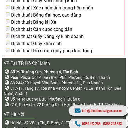
Dịch thuật Giấy Khen, bằng khen
Dịch thuật Xác nhận tình trạng hôn nhân
Dịch thuật Bằng đại học, cao đẳng
Dịch thuật Bằng lái Xe
Dịch thuật Căn cước công dân
Dịch thuật Giấy Đăng ký kinh doanh
Dịch thuật Giấy khai sinh
Dịch thuật Hồ sơ xin giấy phép lao động
VP Tại TP. Hồ Chí Minh
Số 29 Trường Sơn, Phường 4, Tân Bình
Pearl Plaza, 561A Điện Biên Phủ, Phường 25, Bình Thạnh
Số 244/29 Huỳnh Văn Bánh, Phường 11, Phú Nhuận
L17-11, Tầng 17, Tòa nhà Vincom Center, 72 Lê Thánh Tôn, Bến
Nghé, Quận 1
Số 44 Tạ Quang Bửu, Phường 1, Quận 8
C10, Rio Vista, 72 Dương Đình Hội, Phước Long B, TP. Thủ Đức
info@dichthuatsaigon.com.vn
VP Hà Nội
Hà Nội: 37 Võng Thị, P. Bưởi, Q. Tây Hồ
0889.472.268
-
0866.228.383