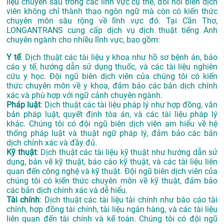
liệu chuyên sâu trong các lĩnh vực cụ thể, đòi hỏi biên dịch
viên không chỉ thành thạo ngôn ngữ mà còn có kiến thức
chuyên môn sâu rộng về lĩnh vực đó. Tại Cần Thơ,
LONGANTRANS cung cấp dịch vụ dịch thuật tiếng Anh
chuyên ngành cho nhiều lĩnh vực, bao gồm:
Y tế
: Dịch thuật các tài liệu y khoa như hồ sơ bệnh án, báo
cáo y tế, hướng dẫn sử dụng thuốc, và các tài liệu nghiên
cứu y học. Đội ngũ biên dịch viên của chúng tôi có kiến
thức chuyên môn về y khoa, đảm bảo các bản dịch chính
xác và phù hợp với ngữ cảnh chuyên ngành.
Pháp luật
: Dịch thuật các tài liệu pháp lý như hợp đồng, văn
bản pháp luật, quyết định tòa án, và các tài liệu pháp lý
khác. Chúng tôi có đội ngũ biên dịch viên am hiểu về hệ
thống pháp luật và thuật ngữ pháp lý, đảm bảo các bản
dịch chính xác và đầy đủ.
Kỹ thuật
: Dịch thuật các tài liệu kỹ thuật như hướng dẫn sử
dụng, bản vẽ kỹ thuật, báo cáo kỹ thuật, và các tài liệu liên
quan đến công nghệ và kỹ thuật. Đội ngũ biên dịch viên của
chúng tôi có kiến thức chuyên môn về kỹ thuật, đảm bảo
các bản dịch chính xác và dễ hiểu.
Tài chính
: Dịch thuật các tài liệu tài chính như báo cáo tài
chính, hợp đồng tài chính, tài liệu ngân hàng, và các tài liệu
liên quan đến tài chính và kế toán. Chúng tôi có đội ngũ