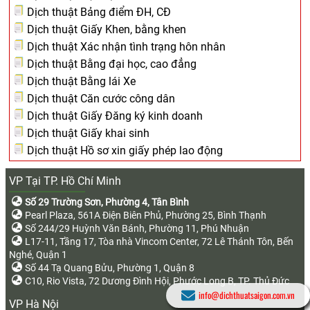
Dịch thuật Bảng điểm ĐH, CĐ
Dịch thuật Giấy Khen, bằng khen
Dịch thuật Xác nhận tình trạng hôn nhân
Dịch thuật Bằng đại học, cao đẳng
Dịch thuật Bằng lái Xe
Dịch thuật Căn cước công dân
Dịch thuật Giấy Đăng ký kinh doanh
Dịch thuật Giấy khai sinh
Dịch thuật Hồ sơ xin giấy phép lao động
VP Tại TP. Hồ Chí Minh
Số 29 Trường Sơn, Phường 4, Tân Bình
Pearl Plaza, 561A Điện Biên Phủ, Phường 25, Bình Thạnh
Số 244/29 Huỳnh Văn Bánh, Phường 11, Phú Nhuận
L17-11, Tầng 17, Tòa nhà Vincom Center, 72 Lê Thánh Tôn, Bến
Nghé, Quận 1
Số 44 Tạ Quang Bửu, Phường 1, Quận 8
C10, Rio Vista, 72 Dương Đình Hội, Phước Long B, TP. Thủ Đức
info@dichthuatsaigon.com.vn
VP Hà Nội