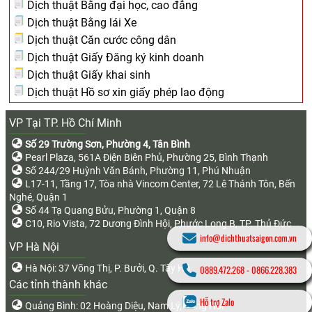
Dịch thuật Bằng đại học, cao đẳng
Dịch thuật Bằng lái Xe
Dịch thuật Căn cước công dân
Dịch thuật Giấy Đăng ký kinh doanh
Dịch thuật Giấy khai sinh
Dịch thuật Hồ sơ xin giấy phép lao động
VP Tại TP. Hồ Chí Minh
Số 29 Trường Sơn, Phường 4, Tân Bình
Pearl Plaza, 561A Điện Biên Phủ, Phường 25, Bình Thạnh
Số 244/29 Huỳnh Văn Bánh, Phường 11, Phú Nhuận
L17-11, Tầng 17, Tòa nhà Vincom Center, 72 Lê Thánh Tôn, Bến
Nghé, Quận 1
Số 44 Tạ Quang Bửu, Phường 1, Quận 8
C10, Rio Vista, 72 Dương Đình Hội, Phước Long B, TP. Thủ Đức
info@dichthuatsaigon.com.vn
VP Hà Nội
Hà Nội: 37 Võng Thị, P. Bưởi, Q. Tây Hồ
0889.472.268
-
0866.228.383
Các tỉnh thành khác
Hỗ trợ Zalo
Quảng Bình: 02 Hoàng Diệu, Nam Lý, Đồng Hới