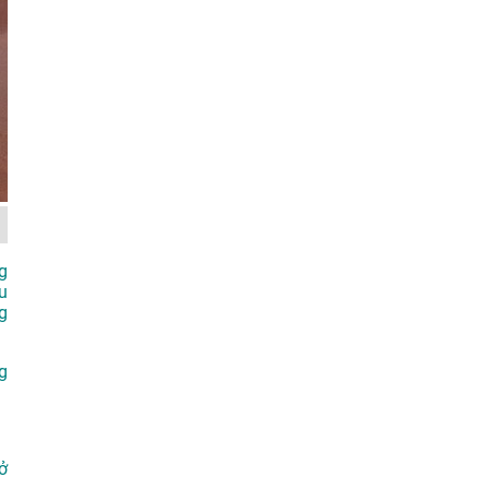
g
u
g
g
ở