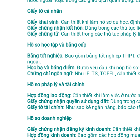
nước ngoài hoặc trong các giao dịch quan trọng. C
Giấy tờ cá nhân
Giấy khai sinh
: Cần thiết khi làm hồ sơ du học, định
Giấy chứng nhận kết hôn
: Dùng trong các thủ tục l
Giấy chứng tử
: Cần thiết trong các thủ tục pháp lý
Hồ sơ học tập và bằng cấp
Bằng tốt nghiệp
: Bao gồm bằng tốt nghiệp THPT, đạ
ngoài.
Học bạ và bảng điểm
: Được yêu cầu khi nộp hồ sơ
Chứng chỉ ngôn ngữ
: Như IELTS, TOEFL, cần thiết 
Hồ sơ pháp lý và tài chính
Hợp đồng lao động
: Cần thiết khi làm việc ở nước
Giấy chứng nhận quyền sử dụng đất
: Dùng trong 
Giấy tờ tài chính
: Như sao kê ngân hàng, báo cáo tà
Hồ sơ doanh nghiệp
Giấy chứng nhận đăng ký kinh doanh
: Cần thiết k
Hợp đồng kinh doanh
: Bao gồm các hợp đồng mua b