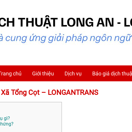
Trang chủ
Giới thiệu
Dịch vụ
Báo giá dịch thuậ
tại Xã Tổng Cọt – LONGANTRANS
ụ gì?
 chứng?