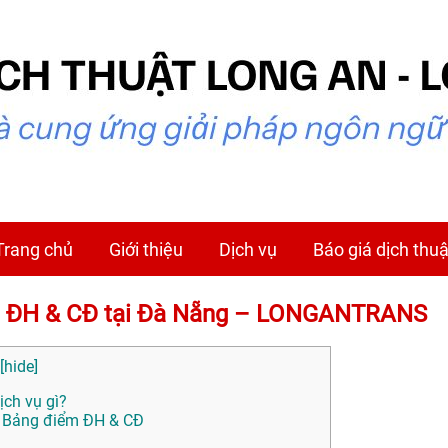
Trang chủ
Giới thiệu
Dịch vụ
Báo giá dịch thuậ
ểm ĐH & CĐ tại Đà Nẵng – LONGANTRANS
[
hide
]
ịch vụ gì?
ng Bảng điểm ĐH & CĐ