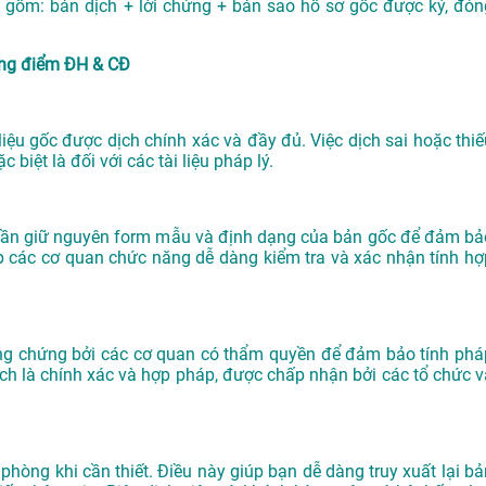
 gồm: bản dịch + lời chứng + bản sao hồ sơ gốc được ký, đón
ảng điểm ĐH & CĐ
liệu gốc được dịch chính xác và đầy đủ. Việc dịch sai hoặc thiế
biệt là đối với các tài liệu pháp lý.
n cần giữ nguyên form mẫu và định dạng của bản gốc để đảm bả
úp các cơ quan chức năng dễ dàng kiểm tra và xác nhận tính hợ
công chứng bởi các cơ quan có thẩm quyền để đảm bảo tính phá
ch là chính xác và hợp pháp, được chấp nhận bởi các tổ chức v
 phòng khi cần thiết. Điều này giúp bạn dễ dàng truy xuất lại bả