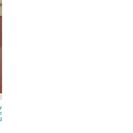
y
c
g