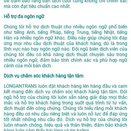
để đảm bảo rằng bản dịch cuối cùng không chỉ chính xác
mà còn đạt tiêu chuẩn cao nhất.
Hỗ trợ đa ngôn ngữ
Chúng tôi hỗ trợ dịch thuật cho nhiều ngôn ngữ phổ biến
như tiếng Anh, tiếng Pháp, tiếng Trung, tiếng Nhật, tiếng
Hàn và nhiều ngôn ngữ khác. Điều này giúp chúng tôi đáp
ứng mọi nhu cầu dịch thuật của khách hàng, dù là trong
lĩnh vực nào hay ngôn ngữ nào. Đội ngũ biên dịch viên của
chúng tôi đều có khả năng dịch thuật chuyên sâu trong
nhiều ngôn ngữ, đảm bảo tính chính xác và phù hợp ngữ
cảnh của mỗi bản dịch.
Dịch vụ chăm sóc khách hàng tận tâm
LONGANTRANS luôn đặt khách hàng lên hàng đầu và cam
kết mang đến dịch vụ chăm sóc khách hàng tận tâm. Đội
ngũ hỗ trợ của chúng tôi luôn sẵn sàng giải đáp mọi thắc
mắc và hỗ trợ khách hàng trong suốt quá trình từ tư vấn,
dịch thuật đến công chứng. Chúng tôi hiểu rằng mỗi khách
hàng đều có nhu cầu riêng biệt và luôn nỗ lực để đáp ứng
tốt nhất những nhu cầu đó. Dịch vụ hỗ trợ của chúng tôi
luôn nhanh chóng, hiệu quả và thân thiện, đảm bảo khách
hàng luôn cảm thấy hài lòng và tin tưởng.