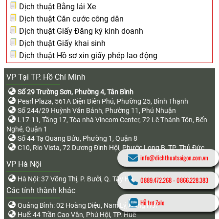
Dịch thuật Bằng lái Xe
Dịch thuật Căn cước công dân
Dịch thuật Giấy Đăng ký kinh doanh
Dịch thuật Giấy khai sinh
Dịch thuật Hồ sơ xin giấy phép lao động
VP Tại TP. Hồ Chí Minh
Số 29 Trường Sơn, Phường 4, Tân Bình
Pearl Plaza, 561A Điện Biên Phủ, Phường 25, Bình Thạnh
Số 244/29 Huỳnh Văn Bánh, Phường 11, Phú Nhuận
L17-11, Tầng 17, Tòa nhà Vincom Center, 72 Lê Thánh Tôn, Bến
Nghé, Quận 1
Số 44 Tạ Quang Bửu, Phường 1, Quận 8
C10, Rio Vista, 72 Dương Đình Hội, Phước Long B, TP. Thủ Đức
info@dichthuatsaigon.com.vn
VP Hà Nội
Hà Nội: 37 Võng Thị, P. Bưởi, Q. Tây Hồ
0889.472.268
-
0866.228.383
Các tỉnh thành khác
Hỗ trợ Zalo
Quảng Bình: 02 Hoàng Diệu, Nam Lý, Đồng Hới
Huế: 44 Trần Cao Vân, Phú Hội, TP. Huế