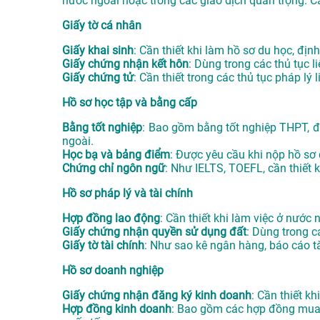
nước ngoài hoặc trong các giao dịch quan trọng. C
Giấy tờ cá nhân
Giấy khai sinh
: Cần thiết khi làm hồ sơ du học, định
Giấy chứng nhận kết hôn
: Dùng trong các thủ tục l
Giấy chứng tử
: Cần thiết trong các thủ tục pháp lý
Hồ sơ học tập và bằng cấp
Bằng tốt nghiệp
: Bao gồm bằng tốt nghiệp THPT, đạ
ngoài.
Học bạ và bảng điểm
: Được yêu cầu khi nộp hồ sơ
Chứng chỉ ngôn ngữ
: Như IELTS, TOEFL, cần thiết 
Hồ sơ pháp lý và tài chính
Hợp đồng lao động
: Cần thiết khi làm việc ở nước
Giấy chứng nhận quyền sử dụng đất
: Dùng trong 
Giấy tờ tài chính
: Như sao kê ngân hàng, báo cáo tà
Hồ sơ doanh nghiệp
Giấy chứng nhận đăng ký kinh doanh
: Cần thiết k
Hợp đồng kinh doanh
: Bao gồm các hợp đồng mua b