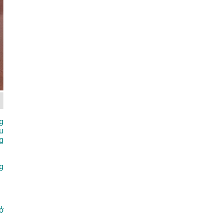
g
u
g
g
ở