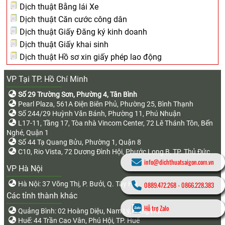
Dịch thuật Bằng lái Xe
Dịch thuật Căn cước công dân
Dịch thuật Giấy Đăng ký kinh doanh
Dịch thuật Giấy khai sinh
Dịch thuật Hồ sơ xin giấy phép lao động
VP Tại TP. Hồ Chí Minh
Số 29 Trường Sơn, Phường 4, Tân Bình
Pearl Plaza, 561A Điện Biên Phủ, Phường 25, Bình Thạnh
Số 244/29 Huỳnh Văn Bánh, Phường 11, Phú Nhuận
L17-11, Tầng 17, Tòa nhà Vincom Center, 72 Lê Thánh Tôn, Bến
Nghé, Quận 1
Số 44 Tạ Quang Bửu, Phường 1, Quận 8
C10, Rio Vista, 72 Dương Đình Hội, Phước Long B, TP. Thủ Đức
info@dichthuatsaigon.com.vn
VP Hà Nội
Hà Nội: 37 Võng Thị, P. Bưởi, Q. Tây Hồ
0889.472.268
-
0866.228.383
Các tỉnh thành khác
Hỗ trợ Zalo
Quảng Bình: 02 Hoàng Diệu, Nam Lý, Đồng Hới
Huế: 44 Trần Cao Vân, Phú Hội, TP. Huế