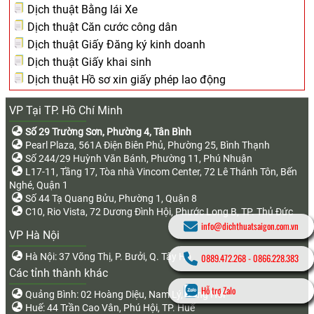
Dịch thuật Bằng lái Xe
Dịch thuật Căn cước công dân
Dịch thuật Giấy Đăng ký kinh doanh
Dịch thuật Giấy khai sinh
Dịch thuật Hồ sơ xin giấy phép lao động
VP Tại TP. Hồ Chí Minh
Số 29 Trường Sơn, Phường 4, Tân Bình
Pearl Plaza, 561A Điện Biên Phủ, Phường 25, Bình Thạnh
Số 244/29 Huỳnh Văn Bánh, Phường 11, Phú Nhuận
L17-11, Tầng 17, Tòa nhà Vincom Center, 72 Lê Thánh Tôn, Bến
Nghé, Quận 1
Số 44 Tạ Quang Bửu, Phường 1, Quận 8
C10, Rio Vista, 72 Dương Đình Hội, Phước Long B, TP. Thủ Đức
info@dichthuatsaigon.com.vn
VP Hà Nội
Hà Nội: 37 Võng Thị, P. Bưởi, Q. Tây Hồ
0889.472.268
-
0866.228.383
Các tỉnh thành khác
Hỗ trợ Zalo
Quảng Bình: 02 Hoàng Diệu, Nam Lý, Đồng Hới
Huế: 44 Trần Cao Vân, Phú Hội, TP. Huế