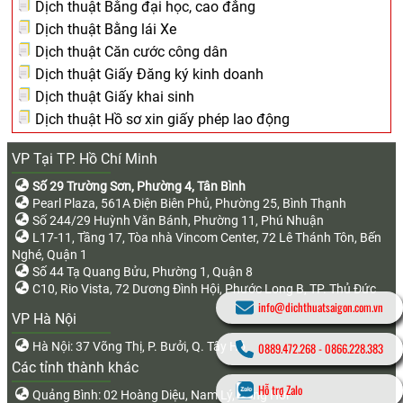
Dịch thuật Bằng đại học, cao đẳng
Dịch thuật Bằng lái Xe
Dịch thuật Căn cước công dân
Dịch thuật Giấy Đăng ký kinh doanh
Dịch thuật Giấy khai sinh
Dịch thuật Hồ sơ xin giấy phép lao động
VP Tại TP. Hồ Chí Minh
Số 29 Trường Sơn, Phường 4, Tân Bình
Pearl Plaza, 561A Điện Biên Phủ, Phường 25, Bình Thạnh
Số 244/29 Huỳnh Văn Bánh, Phường 11, Phú Nhuận
L17-11, Tầng 17, Tòa nhà Vincom Center, 72 Lê Thánh Tôn, Bến
Nghé, Quận 1
Số 44 Tạ Quang Bửu, Phường 1, Quận 8
C10, Rio Vista, 72 Dương Đình Hội, Phước Long B, TP. Thủ Đức
info@dichthuatsaigon.com.vn
VP Hà Nội
Hà Nội: 37 Võng Thị, P. Bưởi, Q. Tây Hồ
0889.472.268
-
0866.228.383
Các tỉnh thành khác
Hỗ trợ Zalo
Quảng Bình: 02 Hoàng Diệu, Nam Lý, Đồng Hới