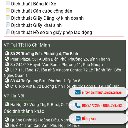
Dịch thuật Bằng lái Xe
Dịch thuật Căn cước công dân
Dịch thuật Giấy Đăng ký kinh doanh
Dịch thuật Giấy khai sinh
Dịch thuật Hồ sơ xin giấy phép lao động
VP Tại TP. Hồ Chí Minh
Số 29 Trường Sơn, Phường 4, Tân Bình
Pearl Plaza, 561A Điện Biên Phủ, Phường 25, Bình Thạnh
Số 244/29 Huỳnh Văn Bánh, Phường 11, Phú Nhuận
L17-11, Tầng 17, Tòa nhà Vincom Center, 72 Lê Thánh Tôn, Bến
Nghé, Quận 1
Số 44 Tạ Quang Bửu, Phường 1, Quận 8
C10, Rio Vista, 72 Dương Đình Hội, Phước Long B, TP. Thủ Đức
info@dichthuatsaigon.com.vn
VP Hà Nội
Hà Nội: 37 Võng Thị, P. Bưởi, Q. Tây Hồ
0889.472.268
-
0866.228.383
Các tỉnh thành khác
Hỗ trợ Zalo
Quảng Bình: 02 Hoàng Diệu, Nam Lý, Đồng Hới
Huế: 44 Trần Cao Vân, Phú Hội, TP. Huế