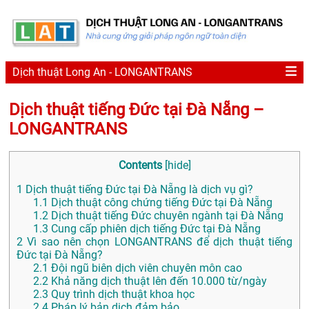
Dịch thuật Long An - LONGANTRANS
Dịch thuật tiếng Đức tại Đà Nẵng –
LONGANTRANS
Contents
[
hide
]
1
Dịch thuật tiếng Đức tại Đà Nẵng là dịch vụ gì?
1.1
Dịch thuật công chứng tiếng Đức tại Đà Nẵng
1.2
Dịch thuật tiếng Đức chuyên ngành tại Đà Nẵng
1.3
Cung cấp phiên dịch tiếng Đức tại Đà Nẵng
2
Vì sao nên chọn LONGANTRANS để dịch thuật tiếng
Đức tại Đà Nẵng?
2.1
Đội ngũ biên dịch viên chuyên môn cao
2.2
Khả năng dịch thuật lên đến 10.000 từ/ngày
2.3
Quy trình dịch thuật khoa học
2.4
Pháp lý bản dịch đảm bảo