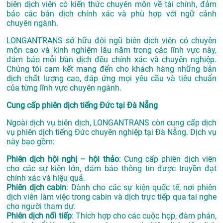
biên dịch viên có kiến thức chuyên môn về tài chính, đảm
bảo các bản dịch chính xác và phù hợp với ngữ cảnh
chuyên ngành.
LONGANTRANS sở hữu đội ngũ biên dịch viên có chuyên
môn cao và kinh nghiệm lâu năm trong các lĩnh vực này,
đảm bảo mỗi bản dịch đều chính xác và chuyên nghiệp.
Chúng tôi cam kết mang đến cho khách hàng những bản
dịch chất lượng cao, đáp ứng mọi yêu cầu và tiêu chuẩn
của từng lĩnh vực chuyên ngành.
Cung cấp phiên dịch tiếng Đức tại Đà Nẵng
Ngoài dịch vụ biên dịch, LONGANTRANS còn cung cấp dịch
vụ phiên dịch tiếng Đức chuyên nghiệp tại Đà Nẵng. Dịch vụ
này bao gồm:
Phiên dịch hội nghị – hội thảo
: Cung cấp phiên dịch viên
cho các sự kiện lớn, đảm bảo thông tin được truyền đạt
chính xác và hiệu quả.
Phiên dịch cabin
: Dành cho các sự kiện quốc tế, nơi phiên
dịch viên làm việc trong cabin và dịch trực tiếp qua tai nghe
cho người tham dự.
Phiên dịch nối tiếp
: Thích hợp cho các cuộc họp, đàm phán,