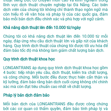
thuật tiếng Đức có chuyên môn cao và kinh nghiệm trong
lĩnh vực
dịch thuật chuyên nghiệp tại Đà Nẵng
. Các biên
dịch viên của chúng tôi không chỉ thành thạo ngôn ngữ mà
còn hiểu rõ về văn hóa và pháp lý của các quốc gia, đảm
bảo mỗi bản dịch đều chính xác và phù hợp với ngữ cảnh.
Khả năng dịch thuật lên đến 10.000 từ/ngày
Chúng tôi có khả năng dịch thuật lên đến 10.000 từ mỗi
ngày, đáp ứng nhu cầu dịch thuật lớn và gấp rút của khách
hàng. Quy trình dịch thuật của chúng tôi được tối ưu hóa để
đảm bảo tốc độ mà không làm giảm chất lượng bản dịch.
Quy trình dịch thuật khoa học
LONGANTRANS áp dụng quy trình dịch thuật khoa học gồm
4 bước: tiếp nhận yêu cầu, dịch thuật, kiểm tra chất lượng,
và công chứng. Mỗi bước đều được thực hiện cẩn thận và
kỹ lưỡng, đảm bảo rằng bản dịch cuối cùng không chỉ chính
xác mà còn đạt tiêu chuẩn cao nhất về chất lượng.
Pháp lý bản dịch đảm bảo
Mỗi bản dịch của LONGANTRANS đều được công chứng
bởi các cơ quan có thẩm quyền, đảm bảo tính pháp lý và