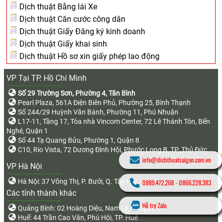
Dịch thuật Bằng lái Xe
Dịch thuật Căn cước công dân
Dịch thuật Giấy Đăng ký kinh doanh
Dịch thuật Giấy khai sinh
Dịch thuật Hồ sơ xin giấy phép lao động
VP Tại TP. Hồ Chí Minh
Số 29 Trường Sơn, Phường 4, Tân Bình
Pearl Plaza, 561A Điện Biên Phủ, Phường 25, Bình Thạnh
Số 244/29 Huỳnh Văn Bánh, Phường 11, Phú Nhuận
L17-11, Tầng 17, Tòa nhà Vincom Center, 72 Lê Thánh Tôn, Bến
Nghé, Quận 1
Số 44 Tạ Quang Bửu, Phường 1, Quận 8
C10, Rio Vista, 72 Dương Đình Hội, Phước Long B, TP. Thủ Đức
info@dichthuatsaigon.com.vn
VP Hà Nội
Hà Nội: 37 Võng Thị, P. Bưởi, Q. Tây Hồ
0889.472.268
-
0866.228.383
Các tỉnh thành khác
Hỗ trợ Zalo
Quảng Bình: 02 Hoàng Diệu, Nam Lý, Đồng Hới
Huế: 44 Trần Cao Vân, Phú Hội, TP. Huế