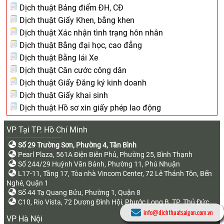
Dịch thuật Bảng điểm ĐH, CĐ
Dịch thuật Giấy Khen, bằng khen
Dịch thuật Xác nhận tình trạng hôn nhân
Dịch thuật Bằng đại học, cao đẳng
Dịch thuật Bằng lái Xe
Dịch thuật Căn cước công dân
Dịch thuật Giấy Đăng ký kinh doanh
Dịch thuật Giấy khai sinh
Dịch thuật Hồ sơ xin giấy phép lao động
VP Tại TP. Hồ Chí Minh
Số 29 Trường Sơn, Phường 4, Tân Bình
Pearl Plaza, 561A Điện Biên Phủ, Phường 25, Bình Thạnh
Số 244/29 Huỳnh Văn Bánh, Phường 11, Phú Nhuận
L17-11, Tầng 17, Tòa nhà Vincom Center, 72 Lê Thánh Tôn, Bến
Nghé, Quận 1
Số 44 Tạ Quang Bửu, Phường 1, Quận 8
C10, Rio Vista, 72 Dương Đình Hội, Phước Long B, TP. Thủ Đức
info@dichthuatsaigon.com.vn
VP Hà Nội