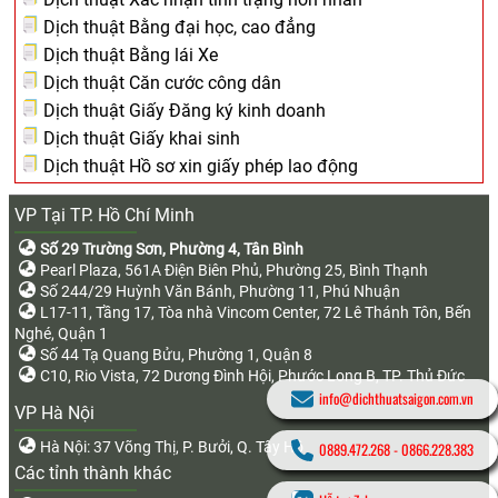
Dịch thuật Bằng đại học, cao đẳng
Dịch thuật Bằng lái Xe
Dịch thuật Căn cước công dân
Dịch thuật Giấy Đăng ký kinh doanh
Dịch thuật Giấy khai sinh
Dịch thuật Hồ sơ xin giấy phép lao động
VP Tại TP. Hồ Chí Minh
Số 29 Trường Sơn, Phường 4, Tân Bình
Pearl Plaza, 561A Điện Biên Phủ, Phường 25, Bình Thạnh
Số 244/29 Huỳnh Văn Bánh, Phường 11, Phú Nhuận
L17-11, Tầng 17, Tòa nhà Vincom Center, 72 Lê Thánh Tôn, Bến
Nghé, Quận 1
Số 44 Tạ Quang Bửu, Phường 1, Quận 8
C10, Rio Vista, 72 Dương Đình Hội, Phước Long B, TP. Thủ Đức
info@dichthuatsaigon.com.vn
VP Hà Nội
Hà Nội: 37 Võng Thị, P. Bưởi, Q. Tây Hồ
0889.472.268
-
0866.228.383
Các tỉnh thành khác