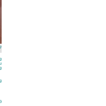
g
g
u
g
g
ở