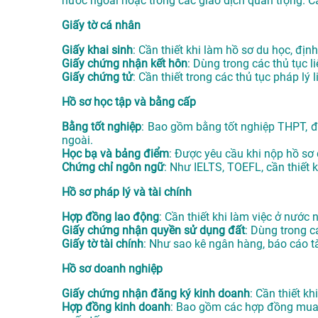
nước ngoài hoặc trong các giao dịch quan trọng. C
Giấy tờ cá nhân
Giấy khai sinh
: Cần thiết khi làm hồ sơ du học, định
Giấy chứng nhận kết hôn
: Dùng trong các thủ tục l
Giấy chứng tử
: Cần thiết trong các thủ tục pháp lý
Hồ sơ học tập và bằng cấp
Bằng tốt nghiệp
: Bao gồm bằng tốt nghiệp THPT, đạ
ngoài.
Học bạ và bảng điểm
: Được yêu cầu khi nộp hồ sơ
Chứng chỉ ngôn ngữ
: Như IELTS, TOEFL, cần thiết 
Hồ sơ pháp lý và tài chính
Hợp đồng lao động
: Cần thiết khi làm việc ở nước
Giấy chứng nhận quyền sử dụng đất
: Dùng trong 
Giấy tờ tài chính
: Như sao kê ngân hàng, báo cáo tà
Hồ sơ doanh nghiệp
Giấy chứng nhận đăng ký kinh doanh
: Cần thiết k
Hợp đồng kinh doanh
: Bao gồm các hợp đồng mua b