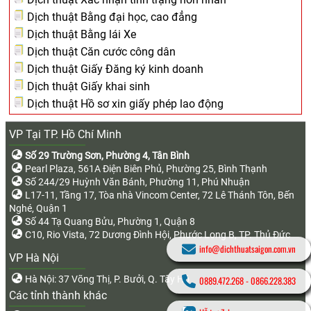
Dịch thuật Bằng đại học, cao đẳng
Dịch thuật Bằng lái Xe
Dịch thuật Căn cước công dân
Dịch thuật Giấy Đăng ký kinh doanh
Dịch thuật Giấy khai sinh
Dịch thuật Hồ sơ xin giấy phép lao động
VP Tại TP. Hồ Chí Minh
Số 29 Trường Sơn, Phường 4, Tân Bình
Pearl Plaza, 561A Điện Biên Phủ, Phường 25, Bình Thạnh
Số 244/29 Huỳnh Văn Bánh, Phường 11, Phú Nhuận
L17-11, Tầng 17, Tòa nhà Vincom Center, 72 Lê Thánh Tôn, Bến
Nghé, Quận 1
Số 44 Tạ Quang Bửu, Phường 1, Quận 8
C10, Rio Vista, 72 Dương Đình Hội, Phước Long B, TP. Thủ Đức
info@dichthuatsaigon.com.vn
VP Hà Nội
Hà Nội: 37 Võng Thị, P. Bưởi, Q. Tây Hồ
0889.472.268
-
0866.228.383
Các tỉnh thành khác