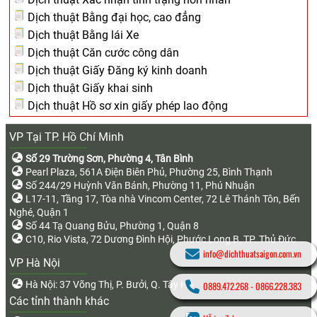
Dịch thuật Bằng đại học, cao đẳng
Dịch thuật Bằng lái Xe
Dịch thuật Căn cước công dân
Dịch thuật Giấy Đăng ký kinh doanh
Dịch thuật Giấy khai sinh
Dịch thuật Hồ sơ xin giấy phép lao động
VP Tại TP. Hồ Chí Minh
Số 29 Trường Sơn, Phường 4, Tân Bình
Pearl Plaza, 561A Điện Biên Phủ, Phường 25, Bình Thạnh
Số 244/29 Huỳnh Văn Bánh, Phường 11, Phú Nhuận
L17-11, Tầng 17, Tòa nhà Vincom Center, 72 Lê Thánh Tôn, Bến
Nghé, Quận 1
Số 44 Tạ Quang Bửu, Phường 1, Quận 8
C10, Rio Vista, 72 Dương Đình Hội, Phước Long B, TP. Thủ Đức
info@dichthuatsaigon.com.vn
VP Hà Nội
Hà Nội: 37 Võng Thị, P. Bưởi, Q. Tây Hồ
0889.472.268
-
0866.228.383
Các tỉnh thành khác