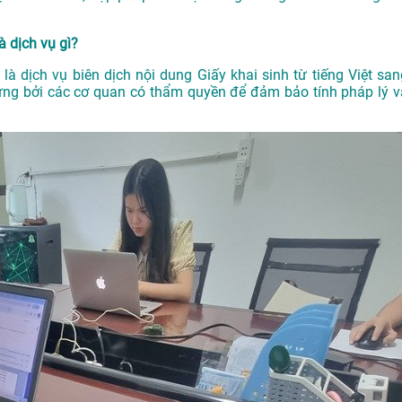
à dịch vụ gì?
à dịch vụ biên dịch nội dung Giấy khai sinh từ tiếng Việt san
ng bởi các cơ quan có thẩm quyền để đảm bảo tính pháp lý v