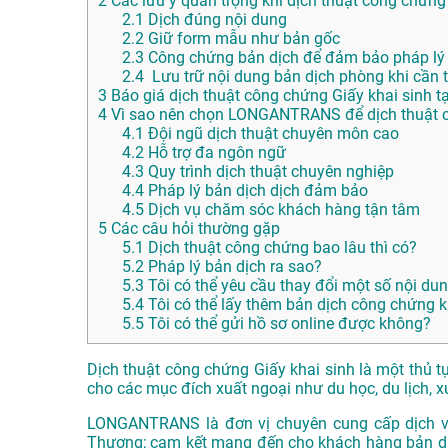
2
Các lưu ý quan trọng khi dịch thuật công chứng
2.1
Dịch đúng nội dung
2.2
Giữ form mẫu như bản gốc
2.3
Công chứng bản dịch để đảm bảo pháp lý
2.4
Lưu trữ nội dung bản dịch phòng khi cần t
3
Báo giá dịch thuật công chứng Giấy khai sinh 
4
Vì sao nên chọn LONGANTRANS để dịch thuật c
4.1
Đội ngũ dịch thuật chuyên môn cao
4.2
Hỗ trợ đa ngôn ngữ
4.3
Quy trình dịch thuật chuyên nghiệp
4.4
Pháp lý bản dịch dịch đảm bảo
4.5
Dịch vụ chăm sóc khách hàng tận tâm
5
Các câu hỏi thường gặp
5.1
Dịch thuật công chứng bao lâu thì có?
5.2
Pháp lý bản dịch ra sao?
5.3
Tôi có thể yêu cầu thay đổi một số nội du
5.4
Tôi có thể lấy thêm bản dịch công chứng 
5.5
Tôi có thể gửi hồ sơ online được không?
Dịch thuật công chứng Giấy khai sinh là một thủ t
cho các mục đích xuất ngoại như du học, du lịch, 
LONGANTRANS là đơn vị chuyên cung cấp dịch vụ 
Thượng; cam kết mang đến cho khách hàng bản dị