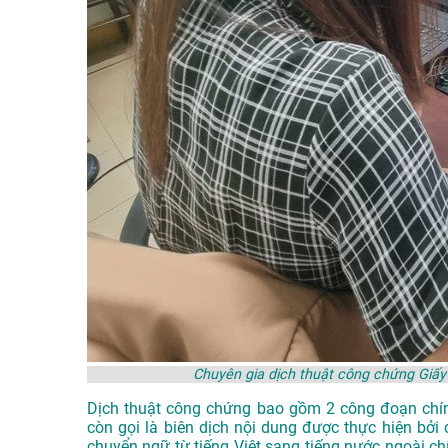
Chuyên gia dịch thuật công chứng Gi
Dịch thuật công chứng bao gồm 2 công đoạn chín
còn gọi là biên dịch nội dung được thực hiện bởi
chuyển ngữ từ tiếng Việt sang tiếng nước ngoài c