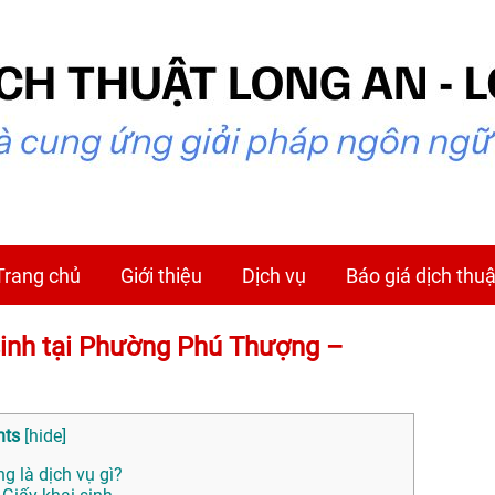
Trang chủ
Giới thiệu
Dịch vụ
Báo giá dịch thuậ
sinh tại Phường Phú Thượng –
nts
[
hide
]
g là dịch vụ gì?