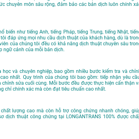
hức chuyên môn sâu rộng, đảm bảo các bản dịch luôn chính xá
ổ biến như tiếng Anh, tiếng Pháp, tiếng Trung, tiếng Nhật, tiến
tôi đáp ứng mọi nhu cầu dịch thuật của khách hàng, dù là tron
viên của chúng tôi đều có khả năng dịch thuật chuyên sâu tron
p ngữ cảnh của mỗi bản dịch.
 học và chuyên nghiệp, bao gồm nhiều bước kiểm tra và chỉn
ao nhất. Quy trình của chúng tôi bao gồm: tiếp nhận yêu cầu
, và chỉnh sửa cuối cùng. Mỗi bước đều được thực hiện cẩn thận v
g chỉ chính xác mà còn đạt tiêu chuẩn cao nhất.
t chất lượng cao mà còn hỗ trợ công chứng nhanh chóng, giú
ồ sơ dịch thuật công chứng tại LONGANTRANS 100% được chấ