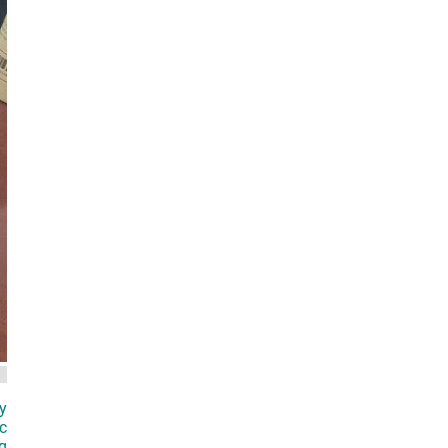
y
c
g