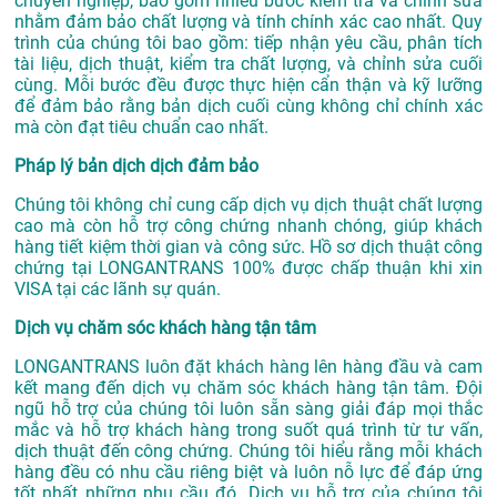
chuyên nghiệp, bao gồm nhiều bước kiểm tra và chỉnh sửa
nhằm đảm bảo chất lượng và tính chính xác cao nhất. Quy
trình của chúng tôi bao gồm: tiếp nhận yêu cầu, phân tích
tài liệu, dịch thuật, kiểm tra chất lượng, và chỉnh sửa cuối
cùng. Mỗi bước đều được thực hiện cẩn thận và kỹ lưỡng
để đảm bảo rằng bản dịch cuối cùng không chỉ chính xác
mà còn đạt tiêu chuẩn cao nhất.
Pháp lý bản dịch dịch đảm bảo
Chúng tôi không chỉ cung cấp dịch vụ dịch thuật chất lượng
cao mà còn hỗ trợ công chứng nhanh chóng, giúp khách
hàng tiết kiệm thời gian và công sức. Hồ sơ dịch thuật công
chứng tại LONGANTRANS 100% được chấp thuận khi xin
VISA tại các lãnh sự quán.
Dịch vụ chăm sóc khách hàng tận tâm
LONGANTRANS luôn đặt khách hàng lên hàng đầu và cam
kết mang đến dịch vụ chăm sóc khách hàng tận tâm. Đội
ngũ hỗ trợ của chúng tôi luôn sẵn sàng giải đáp mọi thắc
mắc và hỗ trợ khách hàng trong suốt quá trình từ tư vấn,
dịch thuật đến công chứng. Chúng tôi hiểu rằng mỗi khách
hàng đều có nhu cầu riêng biệt và luôn nỗ lực để đáp ứng
tốt nhất những nhu cầu đó. Dịch vụ hỗ trợ của chúng tôi