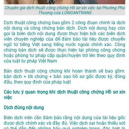
Chuyên gia dịch thuật công chứng Hồ sơ xin việc tại Phường Phú
Thượng của LONGANTRANS
Dịch thuật công chứng bao gồm 2 công đoạn chính là dịch
nội dung và công chứng bản dịch. Dịch nội dung hay còn
gọi là biên dịch nội dung được thực hiện bởi các biên dịch
viên chuyên nghiệp của để đảm bảo tài liệu được chuyển
ngữ từ tiếng Việt sang tiếng nước ngoài chính xác. Công
chứng bản dịch sẽ được thực hiện tại phòng công chứng
hoặc phòng tư pháp cấp quận/huyện trở lên theo quy định
của luật tư pháp Việt Nam
Bản dịch thuật công chứng khi hoàn thành sẽ bao gồm:
bản dịch + lời chứng + bản sao hồ sơ gốc được ký, đóng
đấu, theo quy định của pháp luật
Các lưu ý quan trọng khi dịch thuật công chứng Hồ sơ xin
việc
Dịch đúng nội dung
Biên dịch viên cần đảm bảo rằng nội dung của tài liệu gốc
được dịch chính xác và đầy đủ. Việc dịch sai hoặc thiếu sót
có thể dẫn đến những hậu quả nghiêm trọng, đặc biệt là