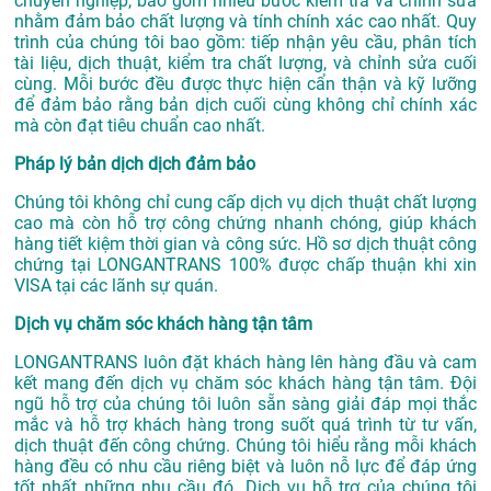
chuyên nghiệp, bao gồm nhiều bước kiểm tra và chỉnh sửa
nhằm đảm bảo chất lượng và tính chính xác cao nhất. Quy
trình của chúng tôi bao gồm: tiếp nhận yêu cầu, phân tích
tài liệu, dịch thuật, kiểm tra chất lượng, và chỉnh sửa cuối
cùng. Mỗi bước đều được thực hiện cẩn thận và kỹ lưỡng
để đảm bảo rằng bản dịch cuối cùng không chỉ chính xác
mà còn đạt tiêu chuẩn cao nhất.
Pháp lý bản dịch dịch đảm bảo
Chúng tôi không chỉ cung cấp dịch vụ dịch thuật chất lượng
cao mà còn hỗ trợ công chứng nhanh chóng, giúp khách
hàng tiết kiệm thời gian và công sức. Hồ sơ dịch thuật công
chứng tại LONGANTRANS 100% được chấp thuận khi xin
VISA tại các lãnh sự quán.
Dịch vụ chăm sóc khách hàng tận tâm
LONGANTRANS luôn đặt khách hàng lên hàng đầu và cam
kết mang đến dịch vụ chăm sóc khách hàng tận tâm. Đội
ngũ hỗ trợ của chúng tôi luôn sẵn sàng giải đáp mọi thắc
mắc và hỗ trợ khách hàng trong suốt quá trình từ tư vấn,
dịch thuật đến công chứng. Chúng tôi hiểu rằng mỗi khách
hàng đều có nhu cầu riêng biệt và luôn nỗ lực để đáp ứng
tốt nhất những nhu cầu đó. Dịch vụ hỗ trợ của chúng tôi