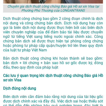
Chuyên gia dịch thuật công chứng Báo giá Hồ sơ xin Visa tại
Phường Phú Thượng của LONGANTRANS
Dịch thuật công chứng bao gồm 2 công đoạn chính là dịch
nội dung và công chứng bản dịch. Dịch nội dung hay còn
gọi là biên dịch nội dung được thực hiện bởi các biên dịch
viên chuyên nghiệp của để đảm bảo tài liệu được chuyển
ngữ từ tiếng Việt sang tiếng nước ngoài chính xác. Công
chứng bản dịch sẽ được thực hiện tại phòng công chứng
hoặc phòng tư pháp cấp quận/huyện trở lên theo quy định
của luật tư pháp Việt Nam
Bản dịch thuật công chứng khi hoàn thành sẽ bao gồm:
bản dịch + lời chứng + bản sao hồ sơ gốc được ký, đóng
đấu, theo quy định của pháp luật
Các lưu ý quan trọng khi dịch thuật công chứng Báo giá Hồ
sơ xin Visa
Dịch đúng nội dung
Biên dịch viên cần đảm bảo rằng nội dung của tài liệu gốc
được dịch chính xác và đầy đủ. Việc dịch sai hoặc thiếu sót
có thể dẫn đến những hậu quả nghiêm trọng, đặc biệt là