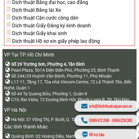
Dịch thuật Bằng đại học, cao đẳng
Dịch thuật Bằng lái Xe
Dịch thuật Căn cước công dân
Dịch thuật Giấy Đăng ký kinh doanh
Dịch thuật Giấy khai sinh
Dịch thuật Hồ sơ xin giấy phép lao động
VP Tại TP. Hồ Chí Minh
Số 29 Trường Sơn, Phường 4, Tân Bình
Pearl Plaza, 561A Điện Biên Phủ, Phường 25, Bình Thạnh
Số 244/29 Huỳnh Văn Bánh, Phường 11, Phú Nhuận
L17-11, Tầng 17, Tòa nhà Vincom Center, 72 Lê Thánh Tôn, Bến
Nghé, Quận 1
Số 44 Tạ Quang Bửu, Phường 1, Quận 8
C10, Rio Vista, 72 Dương Đình Hội, Phước Long B, TP. Thủ Đức
info@dichthuatsaigon.com.vn
VP Hà Nội
Hà Nội: 37 Võng Thị, P. Bưởi, Q. Tây Hồ
0889.472.268
-
0866.228.383
Các tỉnh thành khác
Hỗ trợ Zalo
Quảng Bình: 02 Hoàng Diệu, Nam Lý, Đồng Hới