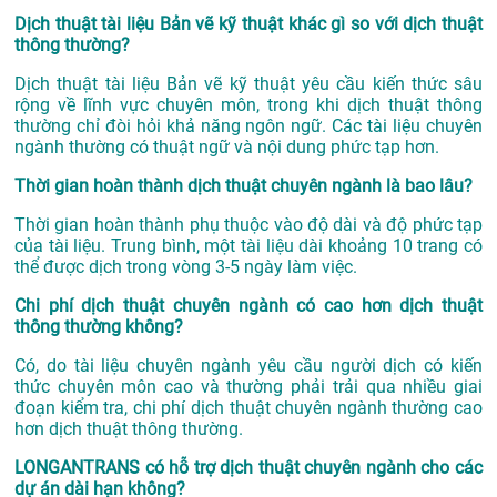
Dịch thuật tài liệu Bản vẽ kỹ thuật khác gì so với dịch thuật
thông thường?
Dịch thuật tài liệu Bản vẽ kỹ thuật yêu cầu kiến thức sâu
rộng về lĩnh vực chuyên môn, trong khi dịch thuật thông
thường chỉ đòi hỏi khả năng ngôn ngữ. Các tài liệu chuyên
ngành thường có thuật ngữ và nội dung phức tạp hơn.
Thời gian hoàn thành dịch thuật chuyên ngành là bao lâu?
Thời gian hoàn thành phụ thuộc vào độ dài và độ phức tạp
của tài liệu. Trung bình, một tài liệu dài khoảng 10 trang có
thể được dịch trong vòng 3-5 ngày làm việc.
Chi phí dịch thuật chuyên ngành có cao hơn dịch thuật
thông thường không?
Có, do tài liệu chuyên ngành yêu cầu người dịch có kiến
thức chuyên môn cao và thường phải trải qua nhiều giai
đoạn kiểm tra, chi phí dịch thuật chuyên ngành thường cao
hơn dịch thuật thông thường.
LONGANTRANS có hỗ trợ dịch thuật chuyên ngành cho các
dự án dài hạn không?