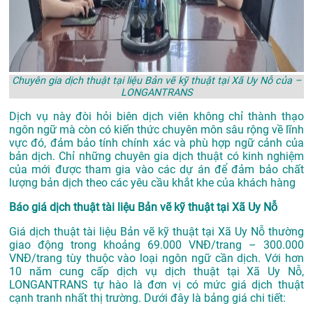
Chuyên gia dịch thuật tại liệu Bản vẽ kỹ thuật tại Xã Uy Nỗ của –
LONGANTRANS
Dịch vụ này đòi hỏi biên dịch viên không chỉ thành thạo
ngôn ngữ mà còn có kiến thức chuyên môn sâu rộng về lĩnh
vực đó, đảm bảo tính chính xác và phù hợp ngữ cảnh của
bản dịch. Chỉ những chuyên gia dịch thuật có kinh nghiệm
của mới được tham gia vào các dự án để đảm bảo chất
lượng bản dịch theo các yêu cầu khắt khe của khách hàng
Báo giá dịch thuật tài liệu Bản vẽ kỹ thuật tại Xã Uy Nỗ
Giá dịch thuật tài liệu Bản vẽ kỹ thuật tại Xã Uy Nỗ thường
giao động trong khoảng 69.000 VNĐ/trang – 300.000
VNĐ/trang tùy thuộc vào loại ngôn ngữ cần dịch. Với hơn
10 năm cung cấp dịch vụ
dịch thuật tại Xã Uy Nỗ
,
LONGANTRANS tự hào là đơn vị có mức giá dịch thuật
cạnh tranh nhất thị trường. Dưới đây là bảng giá chi tiết: