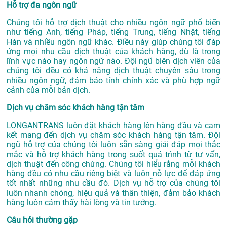
Hỗ trợ đa ngôn ngữ
Chúng tôi hỗ trợ dịch thuật cho nhiều ngôn ngữ phổ biến
như tiếng Anh, tiếng Pháp, tiếng Trung, tiếng Nhật, tiếng
Hàn và nhiều ngôn ngữ khác. Điều này giúp chúng tôi đáp
ứng mọi nhu cầu dịch thuật của khách hàng, dù là trong
lĩnh vực nào hay ngôn ngữ nào. Đội ngũ biên dịch viên của
chúng tôi đều có khả năng dịch thuật chuyên sâu trong
nhiều ngôn ngữ, đảm bảo tính chính xác và phù hợp ngữ
cảnh của mỗi bản dịch.
Dịch vụ chăm sóc khách hàng tận tâm
LONGANTRANS luôn đặt khách hàng lên hàng đầu và cam
kết mang đến dịch vụ chăm sóc khách hàng tận tâm. Đội
ngũ hỗ trợ của chúng tôi luôn sẵn sàng giải đáp mọi thắc
mắc và hỗ trợ khách hàng trong suốt quá trình từ tư vấn,
dịch thuật đến công chứng. Chúng tôi hiểu rằng mỗi khách
hàng đều có nhu cầu riêng biệt và luôn nỗ lực để đáp ứng
tốt nhất những nhu cầu đó. Dịch vụ hỗ trợ của chúng tôi
luôn nhanh chóng, hiệu quả và thân thiện, đảm bảo khách
hàng luôn cảm thấy hài lòng và tin tưởng.
Câu hỏi thường gặp