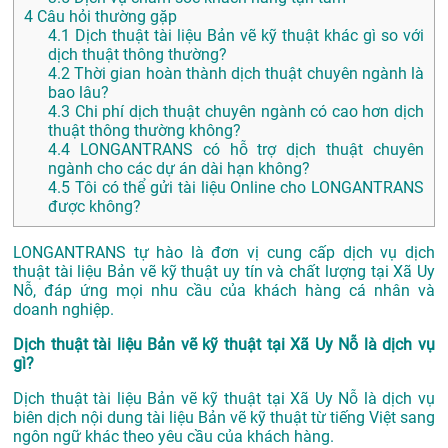
4
Câu hỏi thường gặp
4.1
Dịch thuật tài liệu Bản vẽ kỹ thuật khác gì so với
dịch thuật thông thường?
4.2
Thời gian hoàn thành dịch thuật chuyên ngành là
bao lâu?
4.3
Chi phí dịch thuật chuyên ngành có cao hơn dịch
thuật thông thường không?
4.4
LONGANTRANS có hỗ trợ dịch thuật chuyên
ngành cho các dự án dài hạn không?
4.5
Tôi có thể gửi tài liệu Online cho LONGANTRANS
được không?
LONGANTRANS tự hào là đơn vị cung cấp dịch vụ dịch
thuật tài liệu Bản vẽ kỹ thuật uy tín và chất lượng tại Xã Uy
Nỗ, đáp ứng mọi nhu cầu của khách hàng cá nhân và
doanh nghiệp.
Dịch thuật tài liệu Bản vẽ kỹ thuật tại Xã Uy Nỗ là dịch vụ
gì?
Dịch thuật tài liệu Bản vẽ kỹ thuật tại Xã Uy Nỗ là dịch vụ
biên dịch nội dung tài liệu Bản vẽ kỹ thuật từ tiếng Việt sang
ngôn ngữ khác theo yêu cầu của khách hàng.