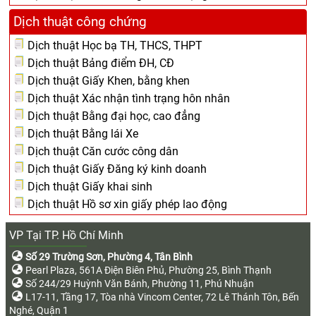
Dịch thuật công chứng
Dịch thuật Học bạ TH, THCS, THPT
Dịch thuật Bảng điểm ĐH, CĐ
Dịch thuật Giấy Khen, bằng khen
Dịch thuật Xác nhận tình trạng hôn nhân
Dịch thuật Bằng đại học, cao đẳng
Dịch thuật Bằng lái Xe
Dịch thuật Căn cước công dân
Dịch thuật Giấy Đăng ký kinh doanh
Dịch thuật Giấy khai sinh
Dịch thuật Hồ sơ xin giấy phép lao động
VP Tại TP. Hồ Chí Minh
Số 29 Trường Sơn, Phường 4, Tân Bình
Pearl Plaza, 561A Điện Biên Phủ, Phường 25, Bình Thạnh
Số 244/29 Huỳnh Văn Bánh, Phường 11, Phú Nhuận
L17-11, Tầng 17, Tòa nhà Vincom Center, 72 Lê Thánh Tôn, Bến
Nghé, Quận 1