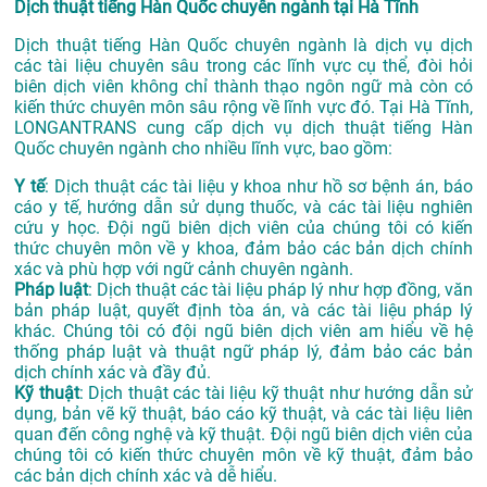
Dịch thuật tiếng Hàn Quốc chuyên ngành tại Hà Tĩnh
Dịch thuật tiếng Hàn Quốc chuyên ngành là dịch vụ dịch
các tài liệu chuyên sâu trong các lĩnh vực cụ thể, đòi hỏi
biên dịch viên không chỉ thành thạo ngôn ngữ mà còn có
kiến thức chuyên môn sâu rộng về lĩnh vực đó. Tại Hà Tĩnh,
LONGANTRANS cung cấp dịch vụ dịch thuật tiếng Hàn
Quốc chuyên ngành cho nhiều lĩnh vực, bao gồm:
Y tế
: Dịch thuật các tài liệu y khoa như hồ sơ bệnh án, báo
cáo y tế, hướng dẫn sử dụng thuốc, và các tài liệu nghiên
cứu y học. Đội ngũ biên dịch viên của chúng tôi có kiến
thức chuyên môn về y khoa, đảm bảo các bản dịch chính
xác và phù hợp với ngữ cảnh chuyên ngành.
Pháp luật
: Dịch thuật các tài liệu pháp lý như hợp đồng, văn
bản pháp luật, quyết định tòa án, và các tài liệu pháp lý
khác. Chúng tôi có đội ngũ biên dịch viên am hiểu về hệ
thống pháp luật và thuật ngữ pháp lý, đảm bảo các bản
dịch chính xác và đầy đủ.
Kỹ thuật
: Dịch thuật các tài liệu kỹ thuật như hướng dẫn sử
dụng, bản vẽ kỹ thuật, báo cáo kỹ thuật, và các tài liệu liên
quan đến công nghệ và kỹ thuật. Đội ngũ biên dịch viên của
chúng tôi có kiến thức chuyên môn về kỹ thuật, đảm bảo
các bản dịch chính xác và dễ hiểu.