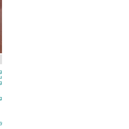
g
u
g
g
ở