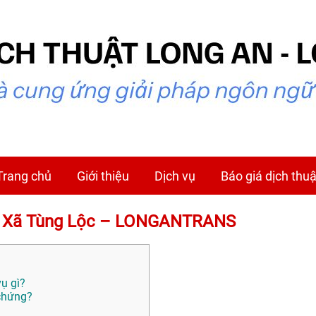
Trang chủ
Giới thiệu
Dịch vụ
Báo giá dịch thuậ
tại Xã Tùng Lộc – LONGANTRANS
ụ gì?
 chứng?