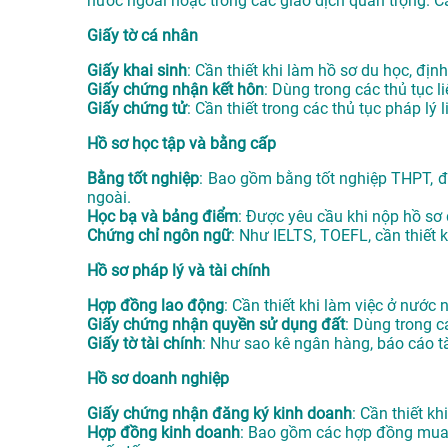
nước ngoài hoặc trong các giao dịch quan trọng. C
Giấy tờ cá nhân
Giấy khai sinh
: Cần thiết khi làm hồ sơ du học, định
Giấy chứng nhận kết hôn
: Dùng trong các thủ tục l
Giấy chứng tử
: Cần thiết trong các thủ tục pháp lý
Hồ sơ học tập và bằng cấp
Bằng tốt nghiệp
: Bao gồm bằng tốt nghiệp THPT, đạ
ngoài.
Học bạ và bảng điểm
: Được yêu cầu khi nộp hồ sơ
Chứng chỉ ngôn ngữ
: Như IELTS, TOEFL, cần thiết 
Hồ sơ pháp lý và tài chính
Hợp đồng lao động
: Cần thiết khi làm việc ở nước
Giấy chứng nhận quyền sử dụng đất
: Dùng trong 
Giấy tờ tài chính
: Như sao kê ngân hàng, báo cáo tà
Hồ sơ doanh nghiệp
Giấy chứng nhận đăng ký kinh doanh
: Cần thiết k
Hợp đồng kinh doanh
: Bao gồm các hợp đồng mua b