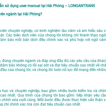
g dẫn sử dụng user manual tại Hải Phòng – LONGANTRANS
ên ngành tại Hải Phòng?
iên chuyên nghiệp, có kinh nghiệm lâu năm và am hiểu sâu v
ật. Các biên dịch viên của chúng tôi không chỉ thành thạo ngô
đảm bảo mỗi bản dịch đều chính xác và phù hợp với ngữ cản
ác, đúng chuyên ngành và đáp ứng đầy đủ các yêu cầu của khác
đảm bảo không có lỗi sai sót và đạt tiêu chuẩn cao nhất về chấ
 đầu của chúng tôi, và chúng tôi luôn nỗ lực để mang đến nhữn
 học và chuyên nghiệp, bao gồm nhiều bước kiểm tra và chỉn
ao nhất. Quy trình của chúng tôi bao gồm: tiếp nhận yêu cầu
, và chỉnh sửa cuối cùng. Mỗi bước đều được thực hiện cẩn thận v
g chỉ chính xác mà còn đạt tiêu chuẩn cao nhất.