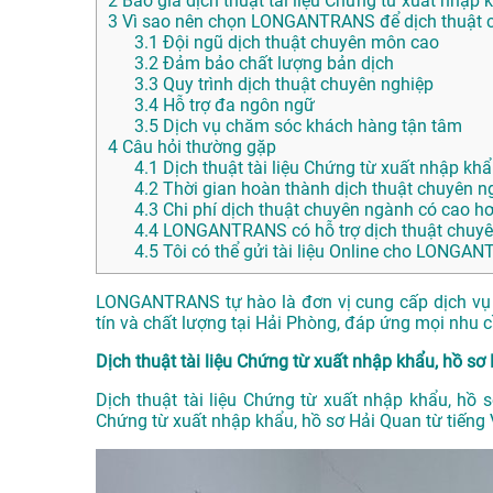
2
Báo giá dịch thuật tài liệu Chứng từ xuất nhập 
3
Vì sao nên chọn LONGANTRANS để dịch thuật c
3.1
Đội ngũ dịch thuật chuyên môn cao
3.2
Đảm bảo chất lượng bản dịch
3.3
Quy trình dịch thuật chuyên nghiệp
3.4
Hỗ trợ đa ngôn ngữ
3.5
Dịch vụ chăm sóc khách hàng tận tâm
4
Câu hỏi thường gặp
4.1
Dịch thuật tài liệu Chứng từ xuất nhập khẩ
4.2
Thời gian hoàn thành dịch thuật chuyên n
4.3
Chi phí dịch thuật chuyên ngành có cao h
4.4
LONGANTRANS có hỗ trợ dịch thuật chuyê
4.5
Tôi có thể gửi tài liệu Online cho LONG
LONGANTRANS tự hào là đơn vị cung cấp dịch vụ d
tín và chất lượng tại Hải Phòng, đáp ứng mọi nhu
Dịch thuật tài liệu Chứng từ xuất nhập khẩu, hồ sơ 
Dịch thuật tài liệu Chứng từ xuất nhập khẩu, hồ s
Chứng từ xuất nhập khẩu, hồ sơ Hải Quan từ tiếng