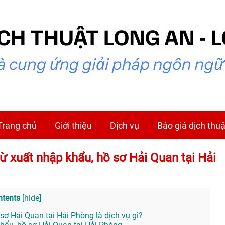
Trang chủ
Giới thiệu
Dịch vụ
Báo giá dịch thuậ
từ xuất nhập khẩu, hồ sơ Hải Quan tại Hải
ntents
[
hide
]
sơ Hải Quan tại Hải Phòng là dịch vụ gì?