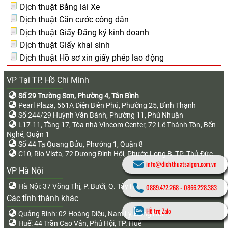
Dịch thuật Bằng lái Xe
Dịch thuật Căn cước công dân
Dịch thuật Giấy Đăng ký kinh doanh
Dịch thuật Giấy khai sinh
Dịch thuật Hồ sơ xin giấy phép lao động
VP Tại TP. Hồ Chí Minh
Số 29 Trường Sơn, Phường 4, Tân Bình
Pearl Plaza, 561A Điện Biên Phủ, Phường 25, Bình Thạnh
Số 244/29 Huỳnh Văn Bánh, Phường 11, Phú Nhuận
L17-11, Tầng 17, Tòa nhà Vincom Center, 72 Lê Thánh Tôn, Bến
Nghé, Quận 1
Số 44 Tạ Quang Bửu, Phường 1, Quận 8
C10, Rio Vista, 72 Dương Đình Hội, Phước Long B, TP. Thủ Đức
info@dichthuatsaigon.com.vn
VP Hà Nội
Hà Nội: 37 Võng Thị, P. Bưởi, Q. Tây Hồ
0889.472.268
-
0866.228.383
Các tỉnh thành khác
Hỗ trợ Zalo
Quảng Bình: 02 Hoàng Diệu, Nam Lý, Đồng Hới
Huế: 44 Trần Cao Vân, Phú Hội, TP. Huế