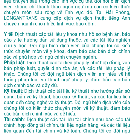
liệu chuyên sâu trong các lĩnh vực cụ thể, đòi hỏi biên dịch
viên không chỉ thành thạo ngôn ngữ mà còn có kiến thức
chuyên môn sâu rộng về lĩnh vực đó. Tại Hải Phòng,
LONGANTRANS cung cấp dịch vụ dịch thuật tiếng Anh
chuyên ngành cho nhiều lĩnh vực, bao gồm:
Y tế
: Dịch thuật các tài liệu y khoa như hồ sơ bệnh án, báo
cáo y tế, hướng dẫn sử dụng thuốc, và các tài liệu nghiên
cứu y học. Đội ngũ biên dịch viên của chúng tôi có kiến
thức chuyên môn về y khoa, đảm bảo các bản dịch chính
xác và phù hợp với ngữ cảnh chuyên ngành.
Pháp luật
: Dịch thuật các tài liệu pháp lý như hợp đồng, văn
bản pháp luật, quyết định tòa án, và các tài liệu pháp lý
khác. Chúng tôi có đội ngũ biên dịch viên am hiểu về hệ
thống pháp luật và thuật ngữ pháp lý, đảm bảo các bản
dịch chính xác và đầy đủ.
Kỹ thuật
: Dịch thuật các tài liệu kỹ thuật như hướng dẫn sử
dụng, bản vẽ kỹ thuật, báo cáo kỹ thuật, và các tài liệu liên
quan đến công nghệ và kỹ thuật. Đội ngũ biên dịch viên của
chúng tôi có kiến thức chuyên môn về kỹ thuật, đảm bảo
các bản dịch chính xác và dễ hiểu.
Tài chính
: Dịch thuật các tài liệu tài chính như báo cáo tài
chính, hợp đồng tài chính, tài liệu ngân hàng, và các tài liệu
liên quan đến tài chính và kế toán. Chúng tôi có đội ngũ