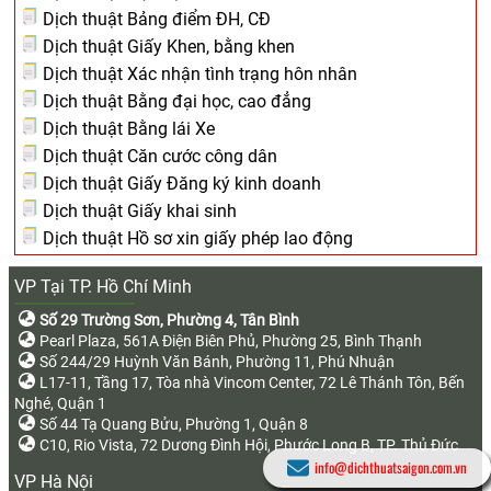
Dịch thuật Bảng điểm ĐH, CĐ
Dịch thuật Giấy Khen, bằng khen
Dịch thuật Xác nhận tình trạng hôn nhân
Dịch thuật Bằng đại học, cao đẳng
Dịch thuật Bằng lái Xe
Dịch thuật Căn cước công dân
Dịch thuật Giấy Đăng ký kinh doanh
Dịch thuật Giấy khai sinh
Dịch thuật Hồ sơ xin giấy phép lao động
VP Tại TP. Hồ Chí Minh
Số 29 Trường Sơn, Phường 4, Tân Bình
Pearl Plaza, 561A Điện Biên Phủ, Phường 25, Bình Thạnh
Số 244/29 Huỳnh Văn Bánh, Phường 11, Phú Nhuận
L17-11, Tầng 17, Tòa nhà Vincom Center, 72 Lê Thánh Tôn, Bến
Nghé, Quận 1
Số 44 Tạ Quang Bửu, Phường 1, Quận 8
C10, Rio Vista, 72 Dương Đình Hội, Phước Long B, TP. Thủ Đức
info@dichthuatsaigon.com.vn
VP Hà Nội