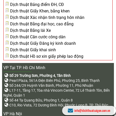
Dịch thuật Bảng điểm ĐH, CĐ
Dịch thuật Giấy Khen, bằng khen
Dịch thuật Xác nhận tình trạng hôn nhân
Dịch thuật Bằng đại học, cao đẳng
Dịch thuật Bằng lái Xe
Dịch thuật Căn cước công dân
Dịch thuật Giấy Đăng ký kinh doanh
Dịch thuật Giấy khai sinh
Dịch thuật Hồ sơ xin giấy phép lao động
VP Tại TP. Hồ Chí Minh
Số 29 Trường Sơn, Phường 4, Tân Bình
Pearl Plaza, 561A Điện Biên Phủ, Phường 25, Bình Thạnh
Số 244/29 Huỳnh Văn Bánh, Phường 11, Phú Nhuận
L17-11, Tầng 17, Tòa nhà Vincom Center, 72 Lê Thánh Tôn, Bến
Nghé, Quận 1
Số 44 Tạ Quang Bửu, Phường 1, Quận 8
C10, Rio Vista, 72 Dương Đình Hội, Phước Long B, TP. Thủ Đức
info@dichthuatsaigon.com.vn
VP Hà Nội