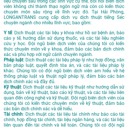
liệu chuyên sâu trong các lĩnh vực cụ thể, đòi hỏi biên dịch
viên không chỉ thành thạo ngôn ngữ mà còn có kiến thức
chuyên môn sâu rộng về lĩnh vực đó. Tại Hải Phòng,
LONGANTRANS cung cấp dịch vụ dịch thuật tiếng Séc
chuyên ngành cho nhiều lĩnh vực, bao gồm:
Y tế
: Dịch thuật các tài liệu y khoa như hồ sơ bệnh án, báo
cáo y tế, hướng dẫn sử dụng thuốc, và các tài liệu nghiên
cứu y học. Đội ngũ biên dịch viên của chúng tôi có kiến
thức chuyên môn về y khoa, đảm bảo các bản dịch chính
xác và phù hợp với ngữ cảnh chuyên ngành.
Pháp luật
: Dịch thuật các tài liệu pháp lý như hợp đồng, văn
bản pháp luật, quyết định tòa án, và các tài liệu pháp lý
khác. Chúng tôi có đội ngũ biên dịch viên am hiểu về hệ
thống pháp luật và thuật ngữ pháp lý, đảm bảo các bản
dịch chính xác và đầy đủ.
Kỹ thuật
: Dịch thuật các tài liệu kỹ thuật như hướng dẫn sử
dụng, bản vẽ kỹ thuật, báo cáo kỹ thuật, và các tài liệu liên
quan đến công nghệ và kỹ thuật. Đội ngũ biên dịch viên của
chúng tôi có kiến thức chuyên môn về kỹ thuật, đảm bảo
các bản dịch chính xác và dễ hiểu.
Tài chính
: Dịch thuật các tài liệu tài chính như báo cáo tài
chính, hợp đồng tài chính, tài liệu ngân hàng, và các tài liệu
liên quan đến tài chính và kế toán. Chúng tôi có đội ngũ