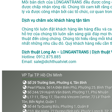
Mỗi bản dịch của LONGANTRANS đều được công ch
được chấp nhận rộng rãi. Chúng tôi cam kết rằng 
lý và được công nhận bởi các tổ chức, cơ quan tro
Dịch vụ chăm sóc khách hàng tận tâm
Chúng tôi luôn đặt khách hàng lên hàng đầu và c
hỗ trợ của chúng tôi luôn sẵn sàng giải đáp mọi th
thuật đến công chứng. Chúng tôi hiểu rằng mỗi khá
nhất những nhu cầu đó. Quý khách hàng nếu cần thê
Dịch thuật Long An – LONGANTRANS | Dịch thuật 
Hotline:
0912.875.885
Email:
sale@dichthuatviet.com
VP Tại TP. Hồ Chí Minh
Số 29 Trường Sơn, Phường 4, Tân Bình
Pearl Plaza, 561A Điện Biên Phủ, Phường 25, Bình Thạ
Số 244/29 Huỳnh Văn Bánh, Phường 11, Phú Nhuận
L17-11, Tầng 17, Tòa nhà Vincom Center, 72 Lê Thánh
Tôn, Bến Nghé, Quận 1
Số 44 Tạ Quang Bửu, Phường 1, Quận 8
C10, Rio Vista, 72 Dương Đình Hội, Phước Long B, TP. 