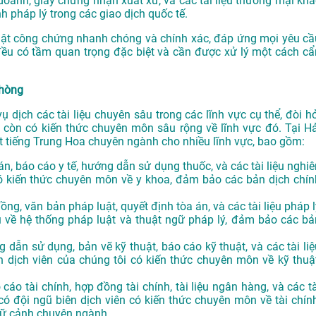
doanh, giấy chứng nhận xuất xứ, và các tài liệu thương mại khá
 pháp lý trong các giao dịch quốc tế.
t công chứng nhanh chóng và chính xác, đáp ứng mọi yêu cầ
 đều có tầm quan trọng đặc biệt và cần được xử lý một cách cẩ
Phòng
 dịch các tài liệu chuyên sâu trong các lĩnh vực cụ thể, đòi hỏ
 còn có kiến thức chuyên môn sâu rộng về lĩnh vực đó. Tại Hả
tiếng Trung Hoa chuyên ngành cho nhiều lĩnh vực, bao gồm:
 án, báo cáo y tế, hướng dẫn sử dụng thuốc, và các tài liệu nghi
có kiến thức chuyên môn về y khoa, đảm bảo các bản dịch chín
đồng, văn bản pháp luật, quyết định tòa án, và các tài liệu pháp 
u về hệ thống pháp luật và thuật ngữ pháp lý, đảm bảo các bả
g dẫn sử dụng, bản vẽ kỹ thuật, báo cáo kỹ thuật, và các tài li
n dịch viên của chúng tôi có kiến thức chuyên môn về kỹ thuật
o cáo tài chính, hợp đồng tài chính, tài liệu ngân hàng, và các t
 có đội ngũ biên dịch viên có kiến thức chuyên môn về tài chính
gữ cảnh chuyên ngành.