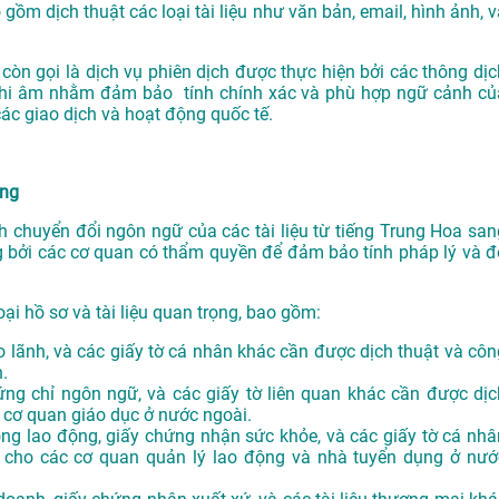
gồm dịch thuật các loại tài liệu như văn bản, email, hình ảnh, v
 còn gọi là dịch vụ phiên dịch được thực hiện bởi các thông dịc
ạn ghi âm nhằm đảm bảo tính chính xác và phù hợp ngữ cảnh củ
ác giao dịch và hoạt động quốc tế.
òng
h chuyển đổi ngôn ngữ của các tài liệu từ tiếng Trung Hoa san
g bởi các cơ quan có thẩm quyền để đảm bảo tính pháp lý và đ
oại hồ sơ và tài liệu quan trọng, bao gồm:
bảo lãnh, và các giấy tờ cá nhân khác cần được dịch thuật và côn
.
ng chỉ ngôn ngữ, và các giấy tờ liên quan khác cần được dịc
 cơ quan giáo dục ở nước ngoài.
ồng lao động, giấy chứng nhận sức khỏe, và các giấy tờ cá nhâ
 cho các cơ quan quản lý lao động và nhà tuyển dụng ở nướ