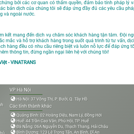
ứng bởi các cơ quan có thẩm quyền, đảm bảo tính pháp lý v
các bản dịch của chúng tôi sẽ đáp ứng đầy đủ các yêu cầu phá
ng và ngoài nước.
am kết mang đến dịch vụ chăm sóc khách hàng tận tâm. Đội ng
ắc mắc và hỗ trợ khách hàng trong suốt quá trình từ tư vấn, dịc
ch hàng đều có nhu cầu riêng biệt và luôn nỗ lực để đáp ứng tố
m thông tin, đừng ngần ngại liên hệ với chúng tôi!
Việt - VINATRANS
VP Hà Nội
Hà Nội: 37 Võng Thị, P. Bưởi, Q. Tây Hồ
nh
Các tỉnh thành khác
Quảng Bình: 02 Hoàng Diệu, Nam Lý, Đồng Hới
Huế: 44 Trần Cao Vân, Phú Hội, TP. Huế
Đà Nẵng: 06A Nguyễn Du, Thạch Thang, Hải Châu
Bình Dương: 123 Lê Trọng Tấn, An Bình, Dĩ An
Thủ