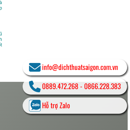
à
p
ũ
h
t
info@dichthuatsaigon.com.vn
0889.472.268
-
0866.228.383
Hỗ trợ Zalo