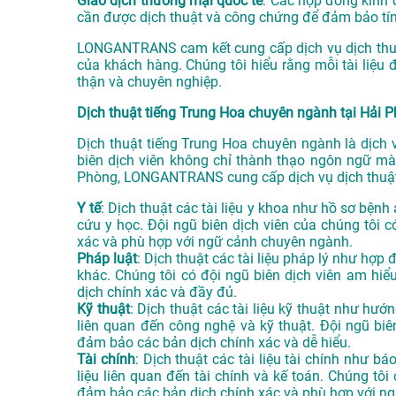
Giao dịch thương mại quốc tế
: Các hợp đồng kinh 
cần được dịch thuật và công chứng để đảm bảo tính
LONGANTRANS cam kết cung cấp dịch vụ dịch thuậ
của khách hàng. Chúng tôi hiểu rằng mỗi tài liệu
thận và chuyên nghiệp.
Dịch thuật tiếng Trung Hoa chuyên ngành tại Hải 
Dịch thuật tiếng Trung Hoa chuyên ngành là dịch vụ
biên dịch viên không chỉ thành thạo ngôn ngữ mà
Phòng, LONGANTRANS cung cấp dịch vụ dịch thuật 
Y tế
: Dịch thuật các tài liệu y khoa như hồ sơ bệnh
cứu y học. Đội ngũ biên dịch viên của chúng tôi 
xác và phù hợp với ngữ cảnh chuyên ngành.
Pháp luật
: Dịch thuật các tài liệu pháp lý như hợp 
khác. Chúng tôi có đội ngũ biên dịch viên am hiể
dịch chính xác và đầy đủ.
Kỹ thuật
: Dịch thuật các tài liệu kỹ thuật như hướn
liên quan đến công nghệ và kỹ thuật. Đội ngũ biê
đảm bảo các bản dịch chính xác và dễ hiểu.
Tài chính
: Dịch thuật các tài liệu tài chính như bá
liệu liên quan đến tài chính và kế toán. Chúng tôi
đảm bảo các bản dịch chính xác và phù hợp với n