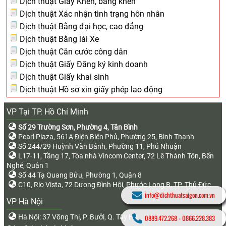
Dịch thuật Giấy Khen, bằng khen
Dịch thuật Xác nhận tình trạng hôn nhân
Dịch thuật Bằng đại học, cao đẳng
Dịch thuật Bằng lái Xe
Dịch thuật Căn cước công dân
Dịch thuật Giấy Đăng ký kinh doanh
Dịch thuật Giấy khai sinh
Dịch thuật Hồ sơ xin giấy phép lao động
VP Tại TP. Hồ Chí Minh
Số 29 Trường Sơn, Phường 4, Tân Bình
Pearl Plaza, 561A Điện Biên Phủ, Phường 25, Bình Thạnh
Số 244/29 Huỳnh Văn Bánh, Phường 11, Phú Nhuận
L17-11, Tầng 17, Tòa nhà Vincom Center, 72 Lê Thánh Tôn, Bến
Nghé, Quận 1
Số 44 Tạ Quang Bửu, Phường 1, Quận 8
C10, Rio Vista, 72 Dương Đình Hội, Phước Long B, TP. Thủ Đức
info@dichthuatsaigon.com.vn
VP Hà Nội
Hà Nội: 37 Võng Thị, P. Bưởi, Q. Tây Hồ
0889.472.268
-
0866.228.383