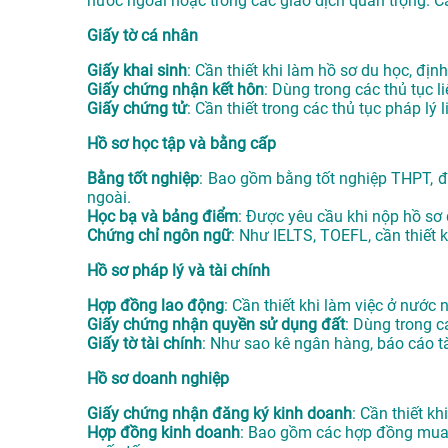
nước ngoài hoặc trong các giao dịch quan trọng. C
Giấy tờ cá nhân
Giấy khai sinh
: Cần thiết khi làm hồ sơ du học, định
Giấy chứng nhận kết hôn
: Dùng trong các thủ tục l
Giấy chứng tử
: Cần thiết trong các thủ tục pháp lý
Hồ sơ học tập và bằng cấp
Bằng tốt nghiệp
: Bao gồm bằng tốt nghiệp THPT, đạ
ngoài.
Học bạ và bảng điểm
: Được yêu cầu khi nộp hồ sơ
Chứng chỉ ngôn ngữ
: Như IELTS, TOEFL, cần thiết 
Hồ sơ pháp lý và tài chính
Hợp đồng lao động
: Cần thiết khi làm việc ở nước
Giấy chứng nhận quyền sử dụng đất
: Dùng trong 
Giấy tờ tài chính
: Như sao kê ngân hàng, báo cáo tà
Hồ sơ doanh nghiệp
Giấy chứng nhận đăng ký kinh doanh
: Cần thiết k
Hợp đồng kinh doanh
: Bao gồm các hợp đồng mua b