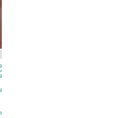
g
u
g
g
ở