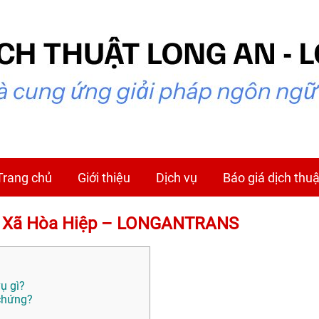
Trang chủ
Giới thiệu
Dịch vụ
Báo giá dịch thuậ
tại Xã Hòa Hiệp – LONGANTRANS
ụ gì?
 chứng?