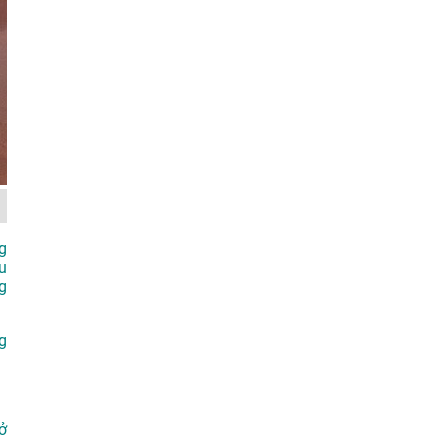
g
u
g
g
ở