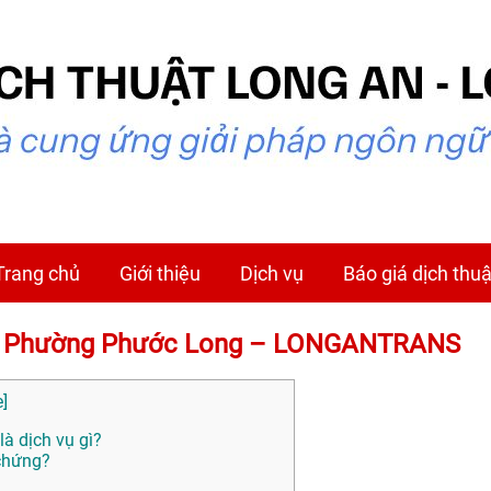
Trang chủ
Giới thiệu
Dịch vụ
Báo giá dịch thuậ
tại Phường Phước Long – LONGANTRANS
e
]
à dịch vụ gì?
 chứng?