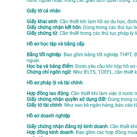
nước ngoài hoặc trong các giao dịch quan trọng. C
Giấy tờ cá nhân
Giấy khai sinh
: Cần thiết khi làm hồ sơ du học, định
Giấy chứng nhận kết hôn
: Dùng trong các thủ tục l
Giấy chứng tử
: Cần thiết trong các thủ tục pháp lý
Hồ sơ học tập và bằng cấp
Bằng tốt nghiệp
: Bao gồm bằng tốt nghiệp THPT, đạ
ngoài.
Học bạ và bảng điểm
: Được yêu cầu khi nộp hồ sơ
Chứng chỉ ngôn ngữ
: Như IELTS, TOEFL, cần thiết 
Hồ sơ pháp lý và tài chính
Hợp đồng lao động
: Cần thiết khi làm việc ở nước
Giấy chứng nhận quyền sử dụng đất
: Dùng trong 
Giấy tờ tài chính
: Như sao kê ngân hàng, báo cáo tà
Hồ sơ doanh nghiệp
Giấy chứng nhận đăng ký kinh doanh
: Cần thiết k
Hợp đồng kinh doanh
: Bao gồm các hợp đồng mua b