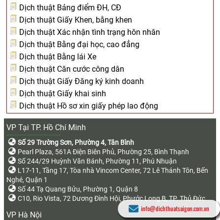
Dịch thuật Bảng điểm ĐH, CĐ
Dịch thuật Giấy Khen, bằng khen
Dịch thuật Xác nhận tình trạng hôn nhân
Dịch thuật Bằng đại học, cao đẳng
Dịch thuật Bằng lái Xe
Dịch thuật Căn cước công dân
Dịch thuật Giấy Đăng ký kinh doanh
Dịch thuật Giấy khai sinh
Dịch thuật Hồ sơ xin giấy phép lao động
VP Tại TP. Hồ Chí Minh
Số 29 Trường Sơn, Phường 4, Tân Bình
Pearl Plaza, 561A Điện Biên Phủ, Phường 25, Bình Thạnh
Số 244/29 Huỳnh Văn Bánh, Phường 11, Phú Nhuận
L17-11, Tầng 17, Tòa nhà Vincom Center, 72 Lê Thánh Tôn, Bến
Nghé, Quận 1
Số 44 Tạ Quang Bửu, Phường 1, Quận 8
C10, Rio Vista, 72 Dương Đình Hội, Phước Long B, TP. Thủ Đức
info@dichthuatsaigon.com.vn
VP Hà Nội