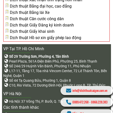
Dịch thuật Bằng đại học, cao đẳng
Dịch thuật Bằng lái Xe
Dịch thuật Căn cước công dân
Dịch thuật Giấy Đăng ký kinh doanh
Dịch thuật Giấy khai sinh
Dịch thuật Hồ sơ xin giấy phép lao động
VP Tại TP. Hồ Chí Minh
Số 29 Trường Sơn, Phường 4, Tân Bình
Pearl Plaza, 561A Điện Biên Phủ, Phường 25, Bình Thạnh
Số 244/29 Huỳnh Văn Bánh, Phường 11, Phú Nhuận
L17-11, Tầng 17, Tòa nhà Vincom Center, 72 Lê Thánh Tôn, Bến
Nghé, Quận 1
Số 44 Tạ Quang Bửu, Phường 1, Quận 8
C10, Rio Vista, 72 Dương Đình Hội, Phước Long B, TP. Thủ Đức
info@dichthuatsaigon.com.vn
VP Hà Nội
Hà Nội: 37 Võng Thị, P. Bưởi, Q. Tây Hồ
0889.472.268
-
0866.228.383
Các tỉnh thành khác