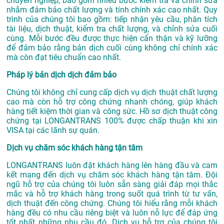
chuyên nghiệp, bao gồm nhiều bước kiểm tra và chỉnh sửa
nhằm đảm bảo chất lượng và tính chính xác cao nhất. Quy
trình của chúng tôi bao gồm: tiếp nhận yêu cầu, phân tích
tài liệu, dịch thuật, kiểm tra chất lượng, và chỉnh sửa cuối
cùng. Mỗi bước đều được thực hiện cẩn thận và kỹ lưỡng
để đảm bảo rằng bản dịch cuối cùng không chỉ chính xác
mà còn đạt tiêu chuẩn cao nhất.
Pháp lý bản dịch dịch đảm bảo
Chúng tôi không chỉ cung cấp dịch vụ dịch thuật chất lượng
cao mà còn hỗ trợ công chứng nhanh chóng, giúp khách
hàng tiết kiệm thời gian và công sức. Hồ sơ dịch thuật công
chứng tại LONGANTRANS 100% được chấp thuận khi xin
VISA tại các lãnh sự quán.
Dịch vụ chăm sóc khách hàng tận tâm
LONGANTRANS luôn đặt khách hàng lên hàng đầu và cam
kết mang đến dịch vụ chăm sóc khách hàng tận tâm. Đội
ngũ hỗ trợ của chúng tôi luôn sẵn sàng giải đáp mọi thắc
mắc và hỗ trợ khách hàng trong suốt quá trình từ tư vấn,
dịch thuật đến công chứng. Chúng tôi hiểu rằng mỗi khách
hàng đều có nhu cầu riêng biệt và luôn nỗ lực để đáp ứng
tốt nhất những nhu cầu đó. Dịch vụ hỗ trợ của chúng tôi