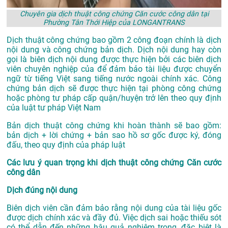
Chuyên gia dịch thuật công chứng Căn cước công dân tại
Phường Tân Thới Hiệp của LONGANTRANS
Dịch thuật công chứng bao gồm 2 công đoạn chính là dịch
nội dung và công chứng bản dịch. Dịch nội dung hay còn
gọi là biên dịch nội dung được thực hiện bởi các biên dịch
viên chuyên nghiệp của để đảm bảo tài liệu được chuyển
ngữ từ tiếng Việt sang tiếng nước ngoài chính xác. Công
chứng bản dịch sẽ được thực hiện tại phòng công chứng
hoặc phòng tư pháp cấp quận/huyện trở lên theo quy định
của luật tư pháp Việt Nam
Bản dịch thuật công chứng khi hoàn thành sẽ bao gồm:
bản dịch + lời chứng + bản sao hồ sơ gốc được ký, đóng
đấu, theo quy định của pháp luật
Các lưu ý quan trọng khi dịch thuật công chứng Căn cước
công dân
Dịch đúng nội dung
Biên dịch viên cần đảm bảo rằng nội dung của tài liệu gốc
được dịch chính xác và đầy đủ. Việc dịch sai hoặc thiếu sót
có thể dẫn đến những hậu quả nghiêm trọng, đặc biệt là