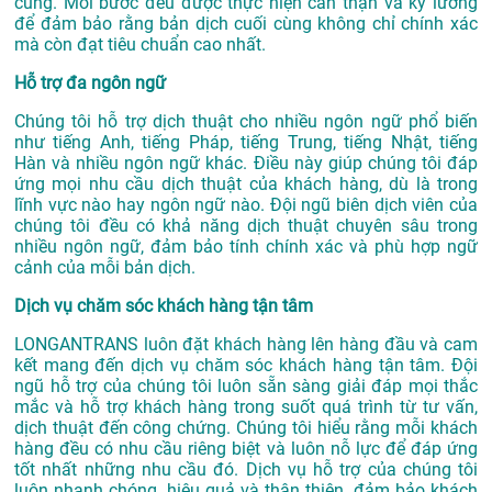
cùng. Mỗi bước đều được thực hiện cẩn thận và kỹ lưỡng
để đảm bảo rằng bản dịch cuối cùng không chỉ chính xác
mà còn đạt tiêu chuẩn cao nhất.
Hỗ trợ đa ngôn ngữ
Chúng tôi hỗ trợ dịch thuật cho nhiều ngôn ngữ phổ biến
như tiếng Anh, tiếng Pháp, tiếng Trung, tiếng Nhật, tiếng
Hàn và nhiều ngôn ngữ khác. Điều này giúp chúng tôi đáp
ứng mọi nhu cầu dịch thuật của khách hàng, dù là trong
lĩnh vực nào hay ngôn ngữ nào. Đội ngũ biên dịch viên của
chúng tôi đều có khả năng dịch thuật chuyên sâu trong
nhiều ngôn ngữ, đảm bảo tính chính xác và phù hợp ngữ
cảnh của mỗi bản dịch.
Dịch vụ chăm sóc khách hàng tận tâm
LONGANTRANS luôn đặt khách hàng lên hàng đầu và cam
kết mang đến dịch vụ chăm sóc khách hàng tận tâm. Đội
ngũ hỗ trợ của chúng tôi luôn sẵn sàng giải đáp mọi thắc
mắc và hỗ trợ khách hàng trong suốt quá trình từ tư vấn,
dịch thuật đến công chứng. Chúng tôi hiểu rằng mỗi khách
hàng đều có nhu cầu riêng biệt và luôn nỗ lực để đáp ứng
tốt nhất những nhu cầu đó. Dịch vụ hỗ trợ của chúng tôi
luôn nhanh chóng, hiệu quả và thân thiện, đảm bảo khách