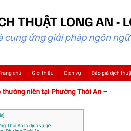
Trang chủ
Giới thiệu
Dịch vụ
Báo giá dịch thuậ
áo thường niên tại Phường Thới An –
de
]
ng Thới An là dịch vụ gì?