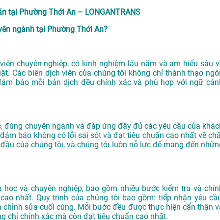
 đồ án tại Phường Thới An – LONGANTRANS
ên ngành tại Phường Thới An?
iên chuyên nghiệp, có kinh nghiệm lâu năm và am hiểu sâu v
ật. Các biên dịch viên của chúng tôi không chỉ thành thạo ngô
đảm bảo mỗi bản dịch đều chính xác và phù hợp với ngữ cản
ác, đúng chuyên ngành và đáp ứng đầy đủ các yêu cầu của khác
đảm bảo không có lỗi sai sót và đạt tiêu chuẩn cao nhất về chấ
 đầu của chúng tôi, và chúng tôi luôn nỗ lực để mang đến nhữn
 học và chuyên nghiệp, bao gồm nhiều bước kiểm tra và chỉn
ao nhất. Quy trình của chúng tôi bao gồm: tiếp nhận yêu cầu
, và chỉnh sửa cuối cùng. Mỗi bước đều được thực hiện cẩn thận v
g chỉ chính xác mà còn đạt tiêu chuẩn cao nhất.