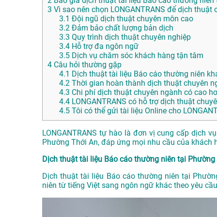
2
Báo giá dịch thuật tài liệu Báo cáo thường niên
3
Vì sao nên chọn LONGANTRANS để dịch thuật c
3.1
Đội ngũ dịch thuật chuyên môn cao
3.2
Đảm bảo chất lượng bản dịch
3.3
Quy trình dịch thuật chuyên nghiệp
3.4
Hỗ trợ đa ngôn ngữ
3.5
Dịch vụ chăm sóc khách hàng tận tâm
4
Câu hỏi thường gặp
4.1
Dịch thuật tài liệu Báo cáo thường niên kh
4.2
Thời gian hoàn thành dịch thuật chuyên n
4.3
Chi phí dịch thuật chuyên ngành có cao h
4.4
LONGANTRANS có hỗ trợ dịch thuật chuyê
4.5
Tôi có thể gửi tài liệu Online cho LONG
LONGANTRANS tự hào là đơn vị cung cấp dịch vụ dị
Phường Thới An, đáp ứng mọi nhu cầu của khách 
Dịch thuật tài liệu Báo cáo thường niên tại Phường 
Dịch thuật tài liệu Báo cáo thường niên tại Phườn
niên từ tiếng Việt sang ngôn ngữ khác theo yêu cầ