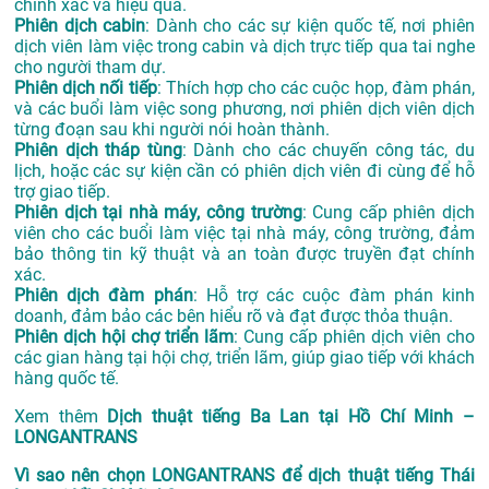
chính xác và hiệu quả.
Phiên dịch cabin
: Dành cho các sự kiện quốc tế, nơi phiên
dịch viên làm việc trong cabin và dịch trực tiếp qua tai nghe
cho người tham dự.
Phiên dịch nối tiếp
: Thích hợp cho các cuộc họp, đàm phán,
và các buổi làm việc song phương, nơi phiên dịch viên dịch
từng đoạn sau khi người nói hoàn thành.
Phiên dịch tháp tùng
: Dành cho các chuyến công tác, du
lịch, hoặc các sự kiện cần có phiên dịch viên đi cùng để hỗ
trợ giao tiếp.
Phiên dịch tại nhà máy, công trường
: Cung cấp phiên dịch
viên cho các buổi làm việc tại nhà máy, công trường, đảm
bảo thông tin kỹ thuật và an toàn được truyền đạt chính
xác.
Phiên dịch đàm phán
: Hỗ trợ các cuộc đàm phán kinh
doanh, đảm bảo các bên hiểu rõ và đạt được thỏa thuận.
Phiên dịch hội chợ triển lãm
: Cung cấp phiên dịch viên cho
các gian hàng tại hội chợ, triển lãm, giúp giao tiếp với khách
hàng quốc tế.
Xem thêm
Dịch thuật tiếng Ba Lan tại Hồ Chí Minh –
LONGANTRANS
Vì sao nên chọn LONGANTRANS để dịch thuật tiếng Thái