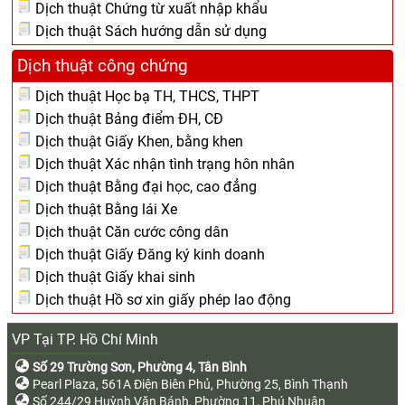
Dịch thuật Chứng từ xuất nhập khẩu
Dịch thuật Sách hướng dẫn sử dụng
Dịch thuật công chứng
Dịch thuật Học bạ TH, THCS, THPT
Dịch thuật Bảng điểm ĐH, CĐ
Dịch thuật Giấy Khen, bằng khen
Dịch thuật Xác nhận tình trạng hôn nhân
Dịch thuật Bằng đại học, cao đẳng
Dịch thuật Bằng lái Xe
Dịch thuật Căn cước công dân
Dịch thuật Giấy Đăng ký kinh doanh
Dịch thuật Giấy khai sinh
Dịch thuật Hồ sơ xin giấy phép lao động
VP Tại TP. Hồ Chí Minh
Số 29 Trường Sơn, Phường 4, Tân Bình
Pearl Plaza, 561A Điện Biên Phủ, Phường 25, Bình Thạnh
Số 244/29 Huỳnh Văn Bánh, Phường 11, Phú Nhuận