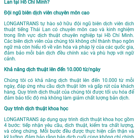
Lan tại Hồ Chí Minh?
Đội ngũ biên dịch viên chuyên môn cao
LONGANTRANS tự hào sở hữu đội ngũ biên dịch viên dịch
thuật tiếng Thái Lan có chuyên môn cao và kinh nghiệm
trong lĩnh vực
dịch thuật chuyên nghiệp tại Hồ Chí Minh
.
Các biên dịch viên của chúng tôi không chỉ thành thạo ngôn
ngữ mà còn hiểu rõ về văn hóa và pháp lý của các quốc gia,
đảm bảo mỗi bản dịch đều chính xác và phù hợp với ngữ
cảnh.
Khả năng dịch thuật lên đến 10.000 từ/ngày
Chúng tôi có khả năng dịch thuật lên đến 10.000 từ mỗi
ngày, đáp ứng nhu cầu dịch thuật lớn và gấp rút của khách
hàng. Quy trình dịch thuật của chúng tôi được tối ưu hóa để
đảm bảo tốc độ mà không làm giảm chất lượng bản dịch.
Quy trình dịch thuật khoa học
LONGANTRANS áp dụng quy trình dịch thuật khoa học gồm
4 bước: tiếp nhận yêu cầu, dịch thuật, kiểm tra chất lượng,
và công chứng. Mỗi bước đều được thực hiện cẩn thận và
kỹ lưỡng, đảm bảo rằng bản dịch cuối cùng không chỉ chính