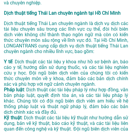
và chuyên nghiệp.
Dịch thuật tiếng Thái Lan chuyên ngành tại Hồ Chí Minh
Dịch thuật tiếng Thái Lan chuyên ngành là dịch vụ dịch các
tài liệu chuyên sâu trong các lĩnh vực cụ thể, đòi hỏi biên
dịch viên không chỉ thành thạo ngôn ngữ mà còn có kiến
thức chuyên môn sâu rộng về lĩnh vực đó. Tại Hồ Chí Minh,
LONGANTRANS cung cấp dịch vụ dịch thuật tiếng Thái Lan
chuyên ngành cho nhiều lĩnh vực, bao gồm:
Y tế
: Dịch thuật các tài liệu y khoa như hồ sơ bệnh án, báo
cáo y tế, hướng dẫn sử dụng thuốc, và các tài liệu nghiên
cứu y học. Đội ngũ biên dịch viên của chúng tôi có kiến
thức chuyên môn về y khoa, đảm bảo các bản dịch chính
xác và phù hợp với ngữ cảnh chuyên ngành.
Pháp luật
: Dịch thuật các tài liệu pháp lý như hợp đồng, văn
bản pháp luật, quyết định tòa án, và các tài liệu pháp lý
khác. Chúng tôi có đội ngũ biên dịch viên am hiểu về hệ
thống pháp luật và thuật ngữ pháp lý, đảm bảo các bản
dịch chính xác và đầy đủ.
Kỹ thuật
: Dịch thuật các tài liệu kỹ thuật như hướng dẫn sử
dụng, bản vẽ kỹ thuật, báo cáo kỹ thuật, và các tài liệu liên
quan đến công nghệ và kỹ thuật. Đội ngũ biên dịch viên của