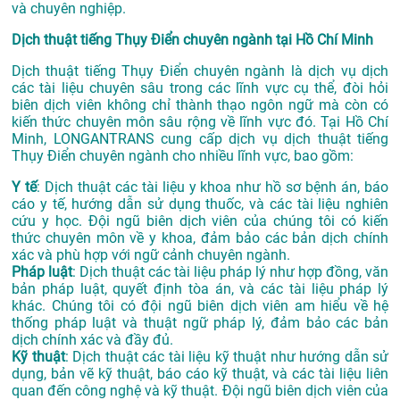
và chuyên nghiệp.
Dịch thuật tiếng Thụy Điển chuyên ngành tại Hồ Chí Minh
Dịch thuật tiếng Thụy Điển chuyên ngành là dịch vụ dịch
các tài liệu chuyên sâu trong các lĩnh vực cụ thể, đòi hỏi
biên dịch viên không chỉ thành thạo ngôn ngữ mà còn có
kiến thức chuyên môn sâu rộng về lĩnh vực đó. Tại Hồ Chí
Minh, LONGANTRANS cung cấp dịch vụ dịch thuật tiếng
Thụy Điển chuyên ngành cho nhiều lĩnh vực, bao gồm:
Y tế
: Dịch thuật các tài liệu y khoa như hồ sơ bệnh án, báo
cáo y tế, hướng dẫn sử dụng thuốc, và các tài liệu nghiên
cứu y học. Đội ngũ biên dịch viên của chúng tôi có kiến
thức chuyên môn về y khoa, đảm bảo các bản dịch chính
xác và phù hợp với ngữ cảnh chuyên ngành.
Pháp luật
: Dịch thuật các tài liệu pháp lý như hợp đồng, văn
bản pháp luật, quyết định tòa án, và các tài liệu pháp lý
khác. Chúng tôi có đội ngũ biên dịch viên am hiểu về hệ
thống pháp luật và thuật ngữ pháp lý, đảm bảo các bản
dịch chính xác và đầy đủ.
Kỹ thuật
: Dịch thuật các tài liệu kỹ thuật như hướng dẫn sử
dụng, bản vẽ kỹ thuật, báo cáo kỹ thuật, và các tài liệu liên
quan đến công nghệ và kỹ thuật. Đội ngũ biên dịch viên của