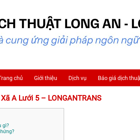
Trang chủ
Giới thiệu
Dịch vụ
Báo giá dịch thuậ
ại Xã A Lưới 5 – LONGANTRANS
ụ gì?
 chứng?