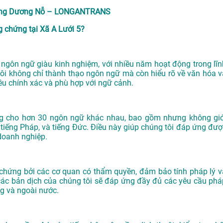
hường Dương Nỗ – LONGANTRANS
 chứng tại Xã A Lưới 5?
gôn ngữ giàu kinh nghiệm, với nhiều năm hoạt động trong lĩn
tôi không chỉ thành thạo ngôn ngữ mà còn hiểu rõ về văn hóa v
ều chính xác và phù hợp với ngữ cảnh.
ng cho hơn 30 ngôn ngữ khác nhau, bao gồm nhưng không giớ
n, tiếng Pháp, và tiếng Đức. Điều này giúp chúng tôi đáp ứng đượ
doanh nghiệp.
ứng bởi các cơ quan có thẩm quyền, đảm bảo tính pháp lý v
các bản dịch của chúng tôi sẽ đáp ứng đầy đủ các yêu cầu phá
ng và ngoài nước.