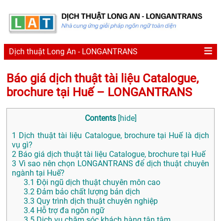
Dịch thuật Long An - LONGANTRANS
Báo giá dịch thuật tài liệu Catalogue,
brochure tại Huế – LONGANTRANS
Contents
[
hide
]
1
Dịch thuật tài liệu Catalogue, brochure tại Huế là dịch
vụ gì?
2
Báo giá dịch thuật tài liệu Catalogue, brochure tại Huế
3
Vì sao nên chọn LONGANTRANS để dịch thuật chuyên
ngành tại Huế?
3.1
Đội ngũ dịch thuật chuyên môn cao
3.2
Đảm bảo chất lượng bản dịch
3.3
Quy trình dịch thuật chuyên nghiệp
3.4
Hỗ trợ đa ngôn ngữ
3.5
Dịch vụ chăm sóc khách hàng tận tâm