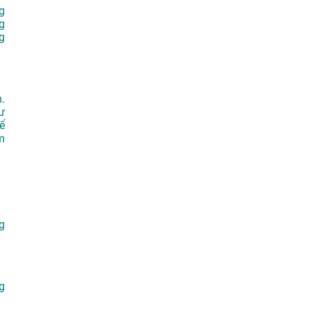
g
g
g
.
ư
ể
m
g
g