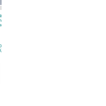
ề
h
a
0
ế
,