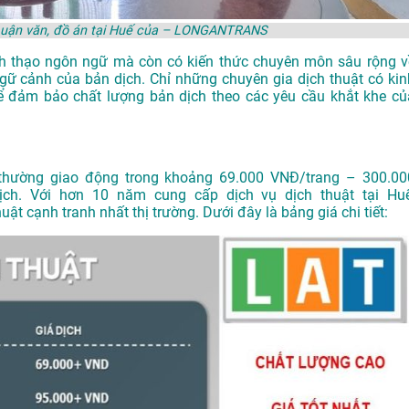
u Luận văn, đồ án tại Huế của – LONGANTRANS
ành thạo ngôn ngữ mà còn có kiến thức chuyên môn sâu rộng v
gữ cảnh của bản dịch. Chỉ những chuyên gia dịch thuật có kin
 đảm bảo chất lượng bản dịch theo các yêu cầu khắt khe củ
ế thường giao động trong khoảng 69.000 VNĐ/trang – 300.00
dịch. Với hơn 10 năm cung cấp dịch vụ
dịch thuật tại Hu
 cạnh tranh nhất thị trường. Dưới đây là bảng giá chi tiết: