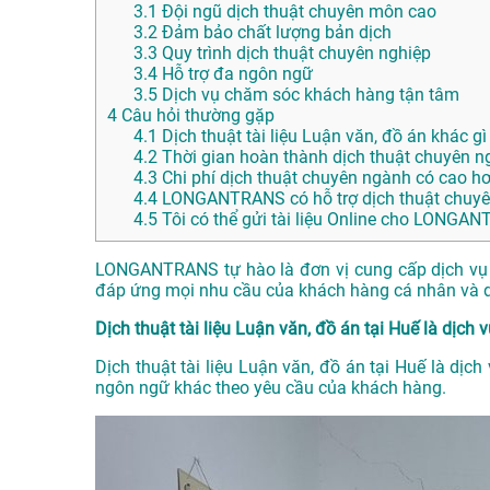
3.1
Đội ngũ dịch thuật chuyên môn cao
3.2
Đảm bảo chất lượng bản dịch
3.3
Quy trình dịch thuật chuyên nghiệp
3.4
Hỗ trợ đa ngôn ngữ
3.5
Dịch vụ chăm sóc khách hàng tận tâm
4
Câu hỏi thường gặp
4.1
Dịch thuật tài liệu Luận văn, đồ án khác gì
4.2
Thời gian hoàn thành dịch thuật chuyên n
4.3
Chi phí dịch thuật chuyên ngành có cao h
4.4
LONGANTRANS có hỗ trợ dịch thuật chuyê
4.5
Tôi có thể gửi tài liệu Online cho LONG
LONGANTRANS tự hào là đơn vị cung cấp dịch vụ dịc
đáp ứng mọi nhu cầu của khách hàng cá nhân và 
Dịch thuật tài liệu Luận văn, đồ án tại Huế là dịch v
Dịch thuật tài liệu Luận văn, đồ án tại Huế là dịch
ngôn ngữ khác theo yêu cầu của khách hàng.