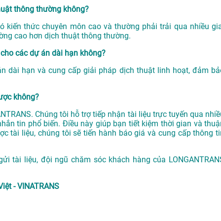
thuật thông thường không?
có kiến thức chuyên môn cao và thường phải trải qua nhiều gia
ường cao hơn dịch thuật thông thường.
cho các dự án dài hạn không?
 dài hạn và cung cấp giải pháp dịch thuật linh hoạt, đảm bả
được không?
NTRANS. Chúng tôi hỗ trợ tiếp nhận tài liệu trực tuyến qua nhiề
hắn tin phổ biến. Điều này giúp bạn tiết kiệm thời gian và thuậ
ợc tài liệu, chúng tôi sẽ tiến hành báo giá và cung cấp thông ti
 gửi tài liệu, đội ngũ chăm sóc khách hàng của LONGANTRAN
Việt - VINATRANS