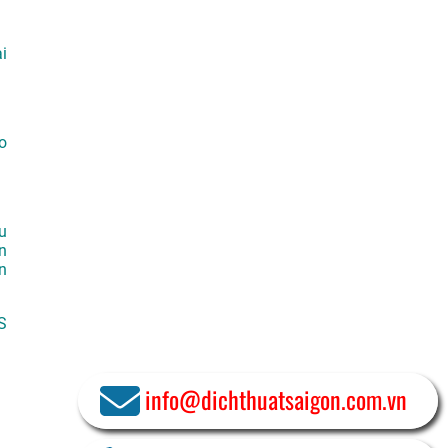
i
o
u
n
n
S
info@dichthuatsaigon.com.vn