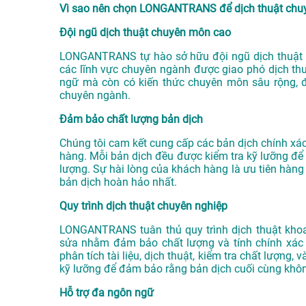
Vì sao nên chọn LONGANTRANS để dịch thuật chuy
Đội ngũ dịch thuật chuyên môn cao
LONGANTRANS tự hào sở hữu đội ngũ dịch thuật v
các lĩnh vực chuyên ngành được giao phó dịch thu
ngữ mà còn có kiến thức chuyên môn sâu rộng, 
chuyên ngành.
Đảm bảo chất lượng bản dịch
Chúng tôi cam kết cung cấp các bản dịch chính x
hàng. Mỗi bản dịch đều được kiểm tra kỹ lưỡng để 
lượng. Sự hài lòng của khách hàng là ưu tiên hàng
bản dịch hoàn hảo nhất.
Quy trình dịch thuật chuyên nghiệp
LONGANTRANS tuân thủ quy trình dịch thuật khoa
sửa nhằm đảm bảo chất lượng và tính chính xác c
phân tích tài liệu, dịch thuật, kiểm tra chất lượng
kỹ lưỡng để đảm bảo rằng bản dịch cuối cùng khôn
Hỗ trợ đa ngôn ngữ