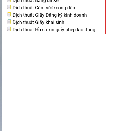
Dịch thuật Bằng lái Xe
Dịch thuật Căn cước công dân
Dịch thuật Giấy Đăng ký kinh doanh
Dịch thuật Giấy khai sinh
Dịch thuật Hồ sơ xin giấy phép lao động