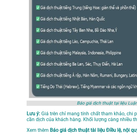
Báo giá dịch thuật tại liệu 
Lưu ý:
Giá trên chỉ mang tính chất tham khảo, chi 
cần dịch của khách hàng. Khối lượng càng nhiều thì
Xem thêm
Báo giá dịch thuật tài liệu Điều lệ, nộ